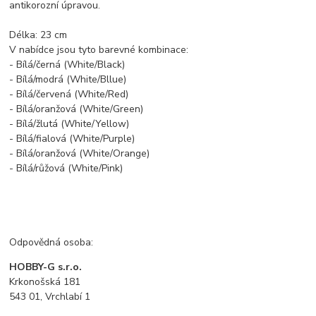
antikorozní úpravou.
Délka: 23 cm
V nabídce jsou tyto barevné kombinace:
- Bílá/černá (White/Black)
- Bílá/modrá (White/Bllue)
- Bílá/červená (White/Red)
- Bílá/oranžová (White/Green)
- Bílá/žlutá (White/Yellow)
- Bílá/fialová (White/Purple)
- Bílá/oranžová (White/Orange)
- Bílá/růžová (White/Pink)
Odpovědná osoba:
HOBBY-G s.r.o.
Krkonošská 181
543 01, Vrchlabí 1