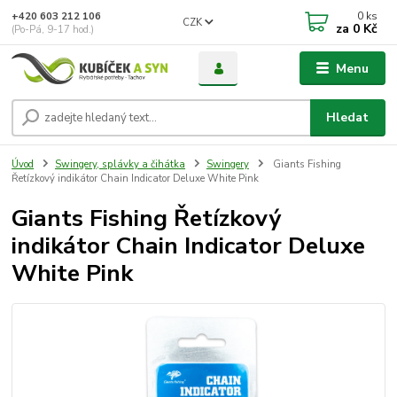
0
ks
+420 603 212 106
CZK
za
0 Kč
(Po-Pá, 9-17 hod.)
Menu
Hledat
Úvod
Swingery, splávky a čihátka
Swingery
Giants Fishing
Řetízkový indikátor Chain Indicator Deluxe White Pink
Giants Fishing Řetízkový
indikátor Chain Indicator Deluxe
White Pink