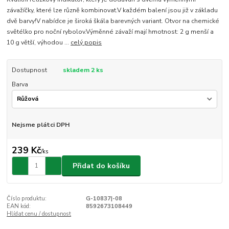
závažíčky, které lze různě kombinovat.V každém balení jsou již v základu
dvě barvy!V nabídce je široká škála barevných variant. Otvor na chemické
světélko pro noční rybolov.Výměnné závaží mají hmotnost: 2 g menší a
10 g větší, výhodou ...
celý popis
Dostupnost
skladem 2 ks
Barva
Nejsme plátci DPH
239 Kč
/
ks
Přidat do košíku
Číslo produktu:
G-10837|-08
EAN kód:
8592673108449
Hlídat cenu / dostupnost