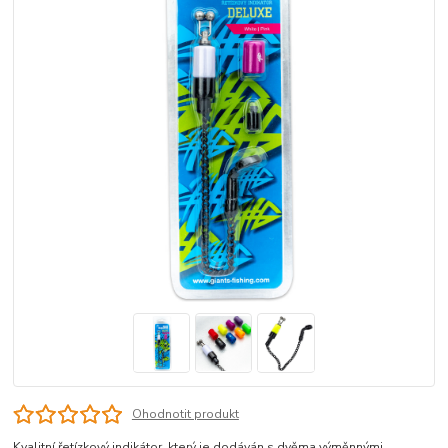
Ohodnotit produkt
Kvalitní řetízkový indikátor, který je dodáván s dvěma výměnnými