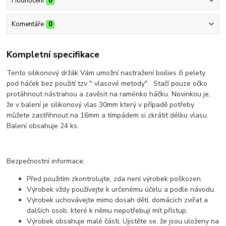
Hodnocení
0
Komentáře
0
Kompletní specifikace
Tento silikonový držák Vám umožní nastražení boilies či pelety
pod háček bez použití tzv " vlasové metody". Stačí pouze očko
protáhnout nástrahou a zavěsit na raménko háčku. Novinkou je,
že v balení je silikonový vlas 30mm který v případě potřeby
můžete zastřihnout na 16mm a tímpádem si zkrátit délku vlasu.
Balení obsahuje 24 ks.
Bezpečnostní informace:
Před použitím zkontrolujte, zda není výrobek poškozen.
Výrobek vždy používejte k určenému účelu a podle návodu.
Výrobek uchovávejte mimo dosah dětí, domácích zvířat a
dalších osob, které k němu nepotřebují mít přístup.
Výrobek obsahuje malé části, Ujistěte se, že jsou uloženy na