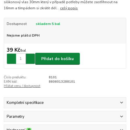
silikonový vlas 30mm který v případě potřeby můžete zastřihnout na
16mm a tímpádem si zkrátit dél...
celý popis
Dostupnost
skladem 5 bal
Nejsme plátci DPH
39 Kč
/
bal
Přidat do košíku
Číslo produktu:
8101
EAN kód:
8606013288101
Hlídat cenu / dostupnost
Kompletní specifikace
Parametry