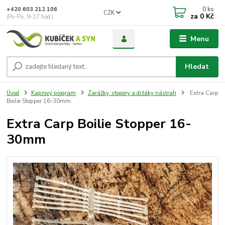
0
ks
+420 603 212 106
CZK
za
0 Kč
(Po-Pá, 9-17 hod.)
Menu
Hledat
Úvod
Kaprový program
Zarážky, stopery a držáky nástrah
Extra Carp
Boilie Stopper 16-30mm
Extra Carp Boilie Stopper 16-
30mm