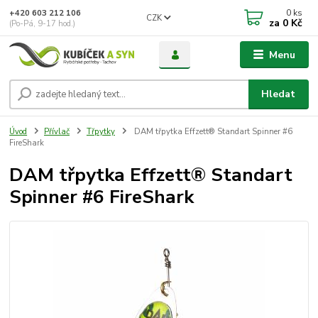
0
ks
+420 603 212 106
CZK
za
0 Kč
(Po-Pá, 9-17 hod.)
Menu
Hledat
Úvod
Přívlač
Třpytky
DAM třpytka Effzett® Standart Spinner #6
FireShark
DAM třpytka Effzett® Standart
Spinner #6 FireShark