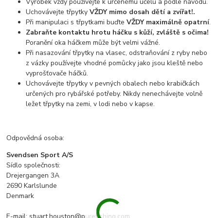
Výrobek vždy používejte k určenému účelu a podle návodu.
Uchovávejte třpytky
VŽDY mimo dosah dětí a zvířat!.
Při manipulaci s třpytkami buďte
VŽDY maximálně opatrní
.
Zabraňte kontaktu hrotu háčku s kůží, zvláště s očima!
Poranění oka háčkem může být velmi vážné.
Při nasazování třpytky na vlasec, odstraňování z ryby nebo
z vázky používejte vhodné pomůcky jako jsou kleště nebo
vyprošťovače háčků.
Uchovávejte třpytky v pevných obalech nebo krabičkách
určených pro rybářské potřeby. Nikdy nenechávejte volně
ležet třpytky na zemi, v lodi nebo v kapse.
Odpovědná osoba:
Svendsen Sport A/S
Sídlo společnosti:
Drejergangen 3A
2690 Karlslunde
Denmark
E-mail: stuart.houston@purefishing.com