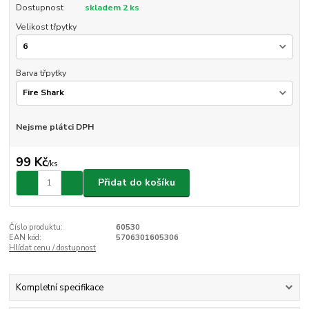
Dostupnost
skladem 2 ks
Velikost třpytky
Barva třpytky
Nejsme plátci DPH
99 Kč
/
ks
Přidat do košíku
Číslo produktu:
60530
EAN kód:
5706301605306
Hlídat cenu / dostupnost
Kompletní specifikace