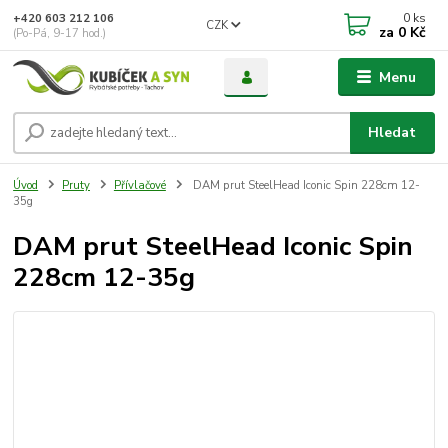
0
ks
+420 603 212 106
CZK
za
0 Kč
(Po-Pá, 9-17 hod.)
Menu
Hledat
Úvod
Pruty
Přívlačové
DAM prut SteelHead Iconic Spin 228cm 12-
35g
DAM prut SteelHead Iconic Spin
228cm 12-35g