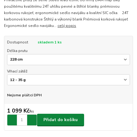
použitému kvalitnímu 24T uhlíku pevné a štíhlé blanky, prémiovou
korkovou rukojeť, ergonomické sedlo navijáku a kvalitní SIC očka. 24T
karbonová konstrukce Štíhlý a výkonný blank Prémiová korková rukojeť
Ergonomické sedlo navijáku...
celý popis
Dostupnost
skladem 1 ks
Délka prutu
Vrhací zátěž
Nejsme plátci DPH
1 099 Kč
/
ks
Přidat do košíku