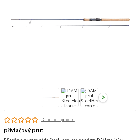
Ohodnotit produkt
přívlačový prut
Přívlačové pruty ze série SteelHead Iconic od firmy DAM mají díky