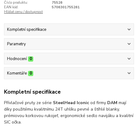
Číslo produktu:
75526
EAN kód:
5706301755261
Hlídat cenu / dostupnost
Kompletní specifikace
Parametry
Hodnocení
0
Komentáře
0
Kompletní specifikace
Přívlačové pruty ze série
SteelHead Iconic
od firmy
DAM
mají
díky použitému kvalitnímu 24T uhlíku pevné a štíhlé blanky,
prémiovou korkovou rukojeť, ergonomické sedlo navijáku a kvalitní
SIC očka.