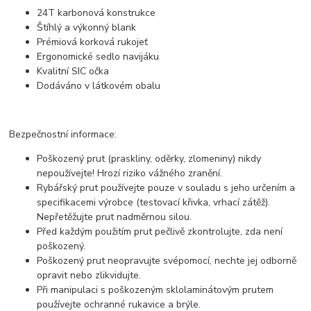
24T karbonová konstrukce
Štíhlý a výkonný blank
Prémiová korková rukojeť
Ergonomické sedlo navijáku
Kvalitní SIC očka
Dodáváno v látkovém obalu
Bezpečnostní informace:
Poškozený prut (praskliny, oděrky, zlomeniny) nikdy
nepoužívejte! Hrozí riziko vážného zranění.
Rybářský prut používejte pouze v souladu s jeho určením a
specifikacemi výrobce (testovací křivka, vrhací zátěž).
Nepřetěžujte prut nadměrnou silou.
Před každým použitím prut pečlivě zkontrolujte, zda není
poškozený.
Poškozený prut neopravujte svépomocí, nechte jej odborně
opravit nebo zlikvidujte.
Při manipulaci s poškozeným sklolaminátovým prutem
používejte ochranné rukavice a brýle.