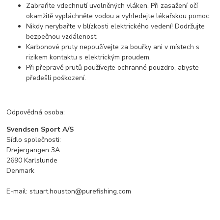
Zabraňte vdechnutí uvolněných vláken. Při zasažení očí
okamžitě vypláchněte vodou a vyhledejte lékařskou pomoc.
Nikdy nerybařte v blízkosti elektrického vedení! Dodržujte
bezpečnou vzdálenost.
Karbonové pruty nepoužívejte za bouřky ani v místech s
rizikem kontaktu s elektrickým proudem.
Při přepravě prutů používejte ochranné pouzdro, abyste
předešli poškození.
Odpovědná osoba:
Svendsen Sport A/S
Sídlo společnosti:
Drejergangen 3A
2690 Karlslunde
Denmark
E-mail: stuart.houston@purefishing.com