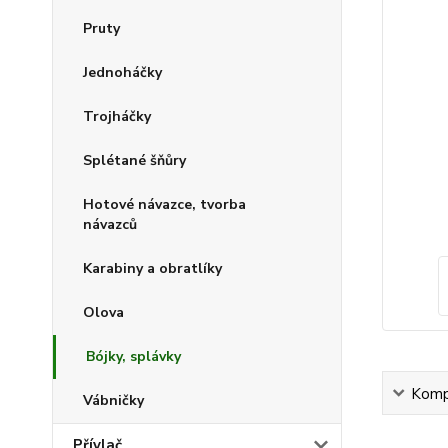
Pruty
Jednoháčky
Trojháčky
Splétané šňůry
Hotové návazce, tvorba
návazců
Karabiny a obratlíky
Olova
Bójky, splávky
Kompl
Vábničky
Přívlač