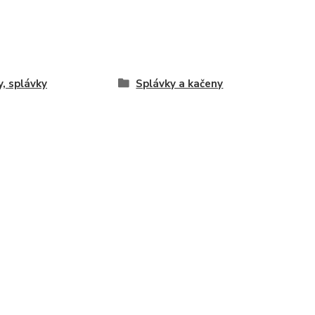
y, splávky
Splávky a kačeny