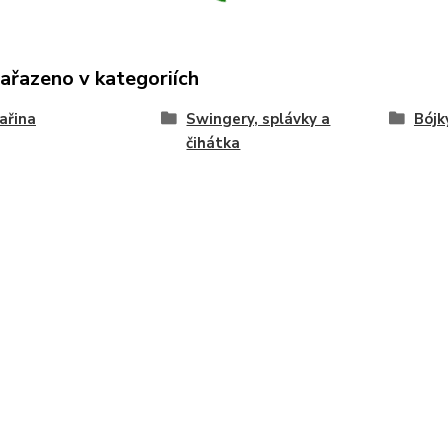
zařazeno v kategoriích
ařina
Swingery, splávky a
Bójk
čihátka