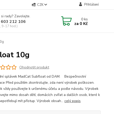
Přihlášení
CZK
 si rady? Zavolejte.
0
ks
 603 212 106
za
0 Kč
, 9-17 hod.)
10g
loat 10g
Ohodnotit produkt
ní splávek MadCat Subfloat od DAM. Bezpečnostní
ace Před použitím zkontrolujte, zda není výrobek poškozen.
k vždy používejte k určenému účelu a podle návodu. Výrobek
vejte mimo dosah dětí, domácích zvířat a dalších osob, které k
epotřebují mít přístup. Výrobek obsah...
celý popis