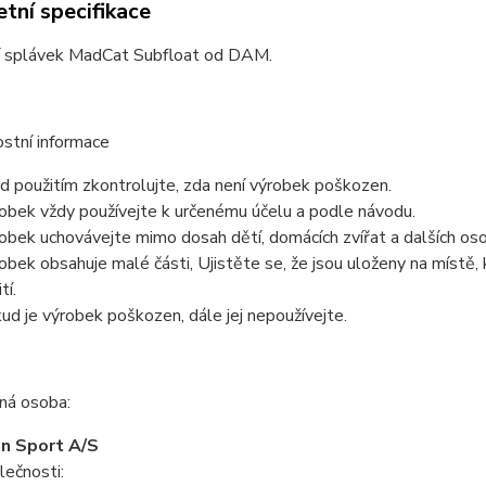
tní specifikace
 splávek MadCat Subfloat od DAM.
stní informace
d použitím zkontrolujte, zda není výrobek poškozen.
obek vždy používejte k určenému účelu a podle návodu.
obek uchovávejte mimo dosah dětí, domácích zvířat a dalších oso
obek obsahuje malé části, Ujistěte se, že jsou uloženy na místě, 
tí.
ud je výrobek poškozen, dále jej nepoužívejte.
á osoba:
n Sport A/S
lečnosti: