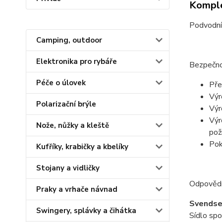
Komple
Podvodní
Camping, outdoor
Elektronika pro rybáře
Bezpečno
Péče o úlovek
Pře
Výr
Polarizační brýle
Výr
Výr
Nože, nůžky a kleště
poži
Pok
Kufříky, krabičky a kbelíky
Stojany a vidličky
Odpovědn
Praky a vrhače návnad
Svendse
Swingery, splávky a čihátka
Sídlo spo