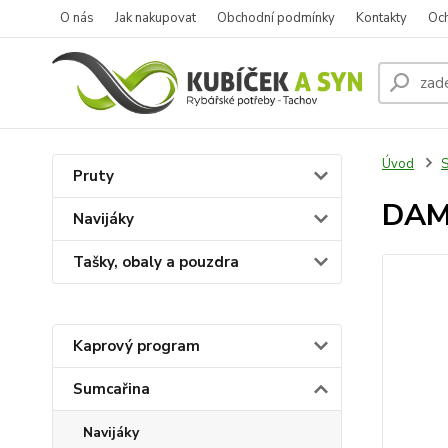
O nás
Jak nakupovat
Obchodní podmínky
Kontakty
Oc
Úvod
S
Pruty
DAM 
Navijáky
Tašky, obaly a pouzdra
Kaprový program
Sumcařina
Navijáky