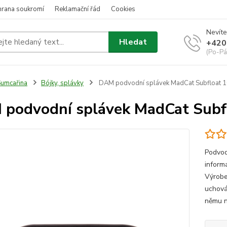
hrana soukromí
Reklamační řád
Cookies
Nevíte
Hledat
+420
(Po-Pá
umcařina
Bójky, splávky
DAM podvodní splávek MadCat Subfloat 
podvodní splávek MadCat Subf
Podvod
inform
Výrobe
uchová
němu n