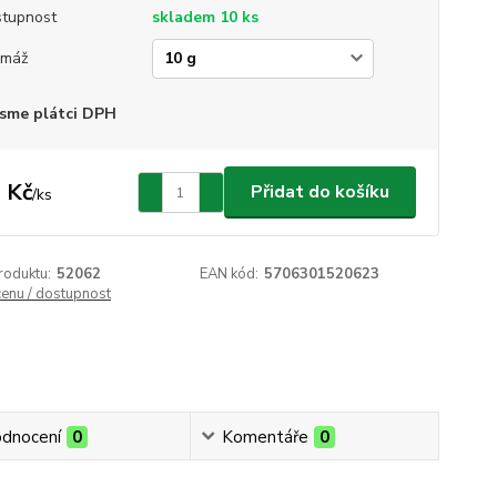
tupnost
skladem 10 ks
amáž
sme plátci DPH
 Kč
Přidat do košíku
/
ks
roduktu:
52062
EAN kód:
5706301520623
cenu / dostupnost
dnocení
0
Komentáře
0