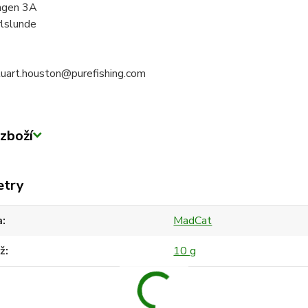
ngen 3A
lslunde
stuart.houston@purefishing.com
zboží
etry
a
MadCat
ž
10 g