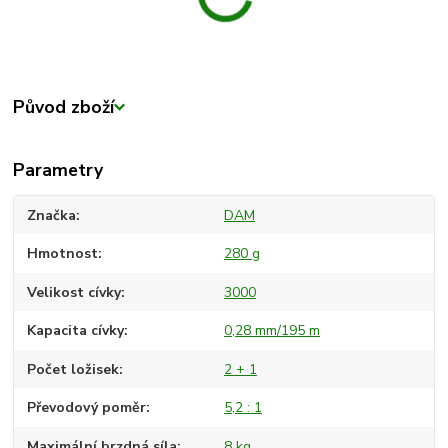
Původ zboží
Parametry
Značka
DAM
Hmotnost
280 g
Velikost cívky
3000
Kapacita cívky
0,28 mm/195 m
Počet ložisek
2 + 1
Převodový poměr
5,2 : 1
Maximální brzdná síla
8 kg