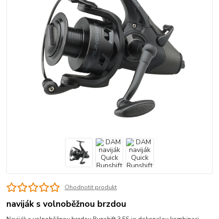
Ohodnotit produkt
naviják s volnoběžnou brzdou
Naviják s volnoběžnou brzdou Runshift 3 FS je dokonalou kombinaci