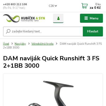
0
ks
+420 603 212 106
CZK
za
0 Kč
(Po-Pá, 9-17 hod.)
Menu
Hledat
Úvod
Navijáky
Volnoběžná brzda
DAM naviják Quick Runshift 3 FS
2+1BB 3000
DAM naviják Quick Runshift 3 FS
2+1BB 3000