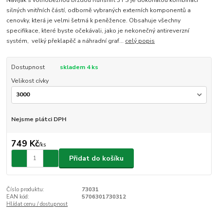
silných vnitřních částí, odborně vybraných externích komponentů a
cenovky, která je velmi šetrná k peněžence. Obsahuje všechny
specifikace, které byste očekávali, jako je nekonečný antireverzní
systém, velký překlapěč a náhradní graf...
celý popis
Dostupnost
skladem 4 ks
Velikost cívky
Nejsme plátci DPH
749 Kč
/
ks
Přidat do košíku
Číslo produktu:
73031
EAN kód:
5706301730312
Hlídat cenu / dostupnost