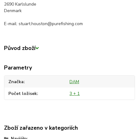
2690 Karlslunde
Denmark
E-mail: stuart.houston@purefishing.com
Původ zboží
Parametry
Značka
DAM
Počet ložisek
3 + 1
Zboží zařazeno v kategoriích
Navijáky