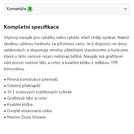
Komentáře
0
Kompletní specifikace
Stylový naviják pro rybářky nebo rybáře, kteří chtějí vynikat. Nabízí
skvělou užitnou hodnotu za příznivou cenu. Je k dispozici ve dvou
velikostech a disponuje mnoha užitečnými vlastnostmi a funkcemi,
které v této cenové relaci nebývají běžné. Naviják má grafitové
vůči korozi odolné tělo a rotor a kvalitní kličku s měkkou TPE
koncovkou.
• Pevná konstrukce převodů
• Odolný překlapěč
• 3+1 ocelových kuličkových ložisek
• Grafitové tělo a rotor
• Kvalitní klička
• Dvojitě eloxovaná cívka
• Mazivo Dura Grease