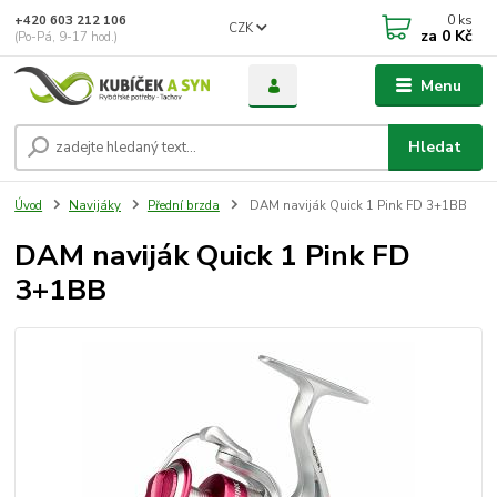
0
ks
+420 603 212 106
CZK
za
0 Kč
(Po-Pá, 9-17 hod.)
Menu
Hledat
Úvod
Navijáky
Přední brzda
DAM naviják Quick 1 Pink FD 3+1BB
DAM naviják Quick 1 Pink FD
3+1BB