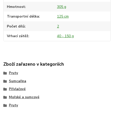
Hmotnost
305 g
Transportní délka
125 cm
Počet dílů
2
Vrhací zátěž
40 - 150 g
Zboží zařazeno v kategoriích
Pruty
Sumcařina
Přívlačové
Mořské a sumcové
Pruty