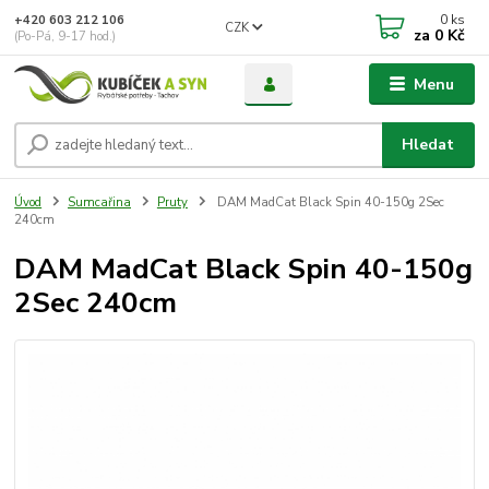
0
ks
+420 603 212 106
CZK
za
0 Kč
(Po-Pá, 9-17 hod.)
Menu
Hledat
Úvod
Sumcařina
Pruty
DAM MadCat Black Spin 40-150g 2Sec
240cm
DAM MadCat Black Spin 40-150g
2Sec 240cm