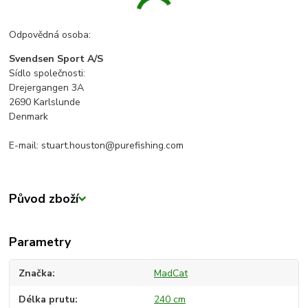
Odpovědná osoba:
Svendsen Sport A/S
Sídlo společnosti:
Drejergangen 3A
2690 Karlslunde
Denmark
E-mail: stuart.houston@purefishing.com
Původ zboží
Parametry
Značka
MadCat
Délka prutu
240 cm