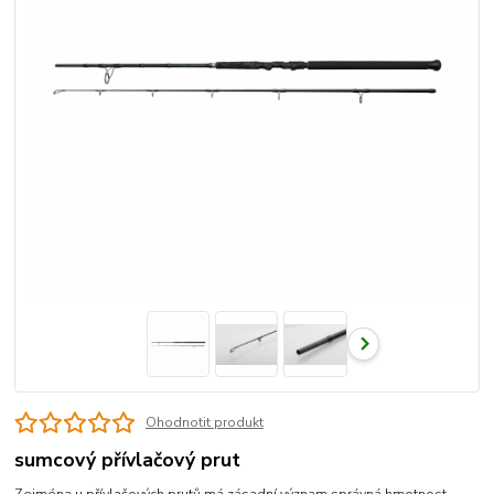
Ohodnotit produkt
sumcový přívlačový prut
Zejména u přívlačových prutů má zásadní význam správná hmotnost,