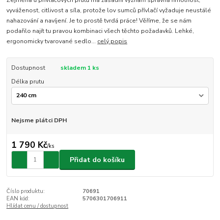
vyváženost, citlivost a síla, protože lov sumců přívlačí vyžaduje neustálé
nahazování a navíjení. Je to prostě tvrdá práce! Věříme, že se nám
podařilo najít tu pravou kombinaci všech těchto požadavků. Lehké,
ergonomicky tvarované sedlo...
celý popis
Dostupnost
skladem 1 ks
Délka prutu
Nejsme plátci DPH
1 790 Kč
/
ks
Přidat do košíku
Číslo produktu:
70691
EAN kód:
5706301706911
Hlídat cenu / dostupnost