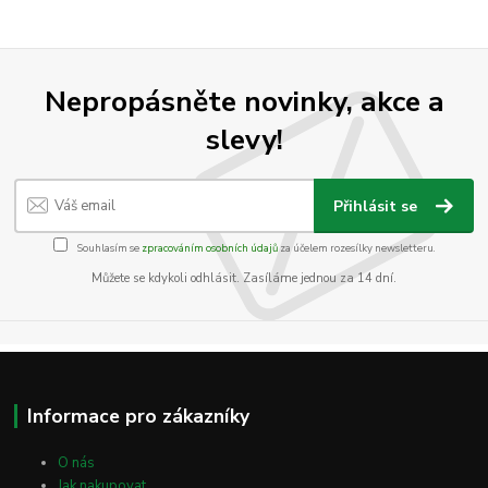
Nepropásněte novinky, akce a
slevy!
Přihlásit se
Souhlasím se
zpracováním osobních údajů
za účelem rozesílky newsletteru.
Můžete se kdykoli odhlásit. Zasíláme jednou za 14 dní.
Informace pro zákazníky
O nás
Jak nakupovat