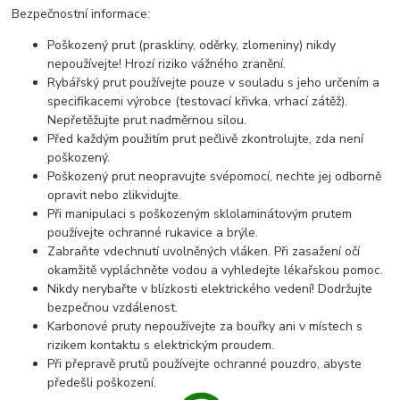
Bezpečnostní informace:
Poškozený prut (praskliny, oděrky, zlomeniny) nikdy
nepoužívejte! Hrozí riziko vážného zranění.
Rybářský prut používejte pouze v souladu s jeho určením a
specifikacemi výrobce (testovací křivka, vrhací zátěž).
Nepřetěžujte prut nadměrnou silou.
Před každým použitím prut pečlivě zkontrolujte, zda není
poškozený.
Poškozený prut neopravujte svépomocí, nechte jej odborně
opravit nebo zlikvidujte.
Při manipulaci s poškozeným sklolaminátovým prutem
používejte ochranné rukavice a brýle.
Zabraňte vdechnutí uvolněných vláken. Při zasažení očí
okamžitě vypláchněte vodou a vyhledejte lékařskou pomoc.
Nikdy nerybařte v blízkosti elektrického vedení! Dodržujte
bezpečnou vzdálenost.
Karbonové pruty nepoužívejte za bouřky ani v místech s
rizikem kontaktu s elektrickým proudem.
Při přepravě prutů používejte ochranné pouzdro, abyste
předešli poškození.