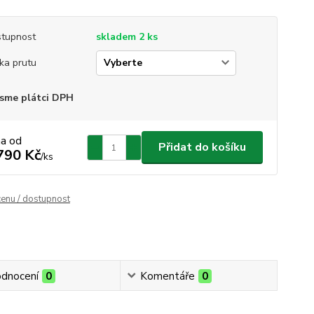
tupnost
skladem 2 ks
ka prutu
sme plátci DPH
na od
Přidat do košíku
790 Kč
/
ks
cenu / dostupnost
dnocení
0
Komentáře
0