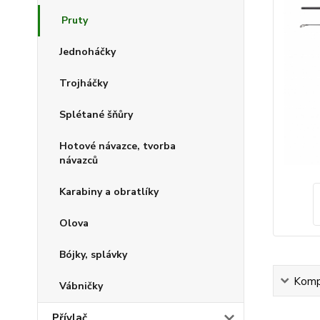
Pruty
Jednoháčky
Trojháčky
Splétané šňůry
Hotové návazce, tvorba
návazců
Karabiny a obratlíky
Olova
Bójky, splávky
Kompl
Vábničky
Přívlač