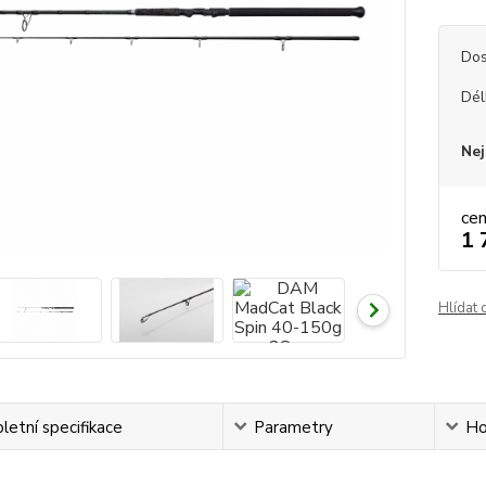
Dos
Dél
Nej
ce
1 
Hlídat 
etní specifikace
Parametry
Ho