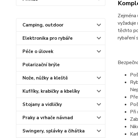
Komple
Zejména u
vyžaduje 
Camping, outdoor
těchto p
rybaření
Elektronika pro rybáře
Péče o úlovek
Bezpečno
Polarizační brýle
Poš
Nože, nůžky a kleště
Ryb
Nep
Kufříky, krabičky a kbelíky
Pře
Poš
Stojany a vidličky
Při
Praky a vrhače návnad
Zab
Nik
Swingery, splávky a čihátka
Kar