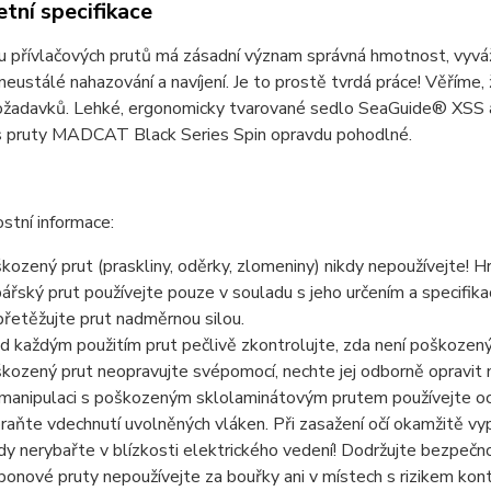
tní specifikace
 přívlačových prutů má zásadní význam správná hmotnost, vyvážen
neustálé nahazování a navíjení. Je to prostě tvrdá práce! Věříme,
ožadavků. Lehké, ergonomicky tvarované sedlo SeaGuide® XSS a 
 s pruty MADCAT Black Series Spin opravdu pohodlné.
stní informace:
kozený prut (praskliny, oděrky, zlomeniny) nikdy nepoužívejte! Hro
ářský prut používejte pouze v souladu s jeho určením a specifikac
řetěžujte prut nadměrnou silou.
d každým použitím prut pečlivě zkontrolujte, zda není poškozený
kozený prut neopravujte svépomocí, nechte jej odborně opravit n
 manipulaci s poškozeným sklolaminátovým prutem používejte och
raňte vdechnutí uvolněných vláken. Při zasažení očí okamžitě v
dy nerybařte v blízkosti elektrického vedení! Dodržujte bezpečn
bonové pruty nepoužívejte za bouřky ani v místech s rizikem kon