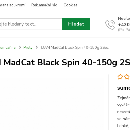
hrana soukromí
Reklamační řád
Cookies
Nevíte
Hledat
+420
(Po-Pá
umcařina
Pruty
DAM MadCat Black Spin 40-150g 2Sec
MadCat Black Spin 40-150g 2S
sumc
Zejmén
vyvážen
neustál
se nám
Lehké,