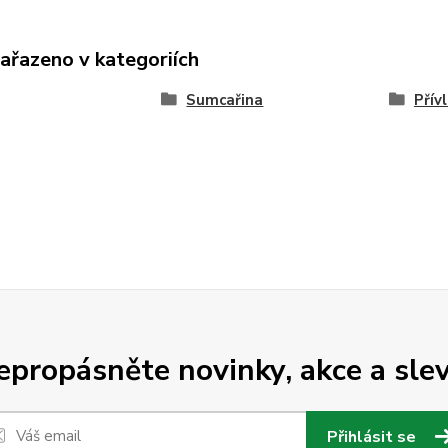
zařazeno v kategoriích
Sumcařina
Přív
epropásněte novinky, akce a slev
Přihlásit se