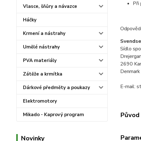
Při
Vlasce, šňůry a návazce
Háčky
Odpovědn
Krmení a nástrahy
Svendse
Umělé nástrahy
Sídlo spo
Drejerga
PVA materiály
2690 Kar
Denmark
Zátěže a krmítka
E-mail: 
Dárkové předměty a poukazy
Elektromotory
Původ 
Mikado - Kaprový program
Param
Novinky