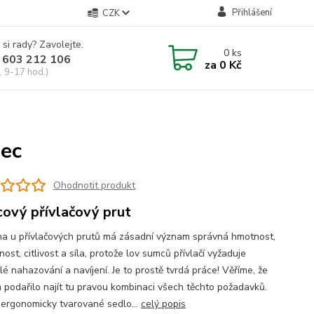
Přihlášení
CZK
 si rady? Zavolejte.
0
ks
 603 212 106
za
0 Kč
, 9-17 hod.)
ec
Ohodnotit produkt
ový přívlačový prut
a u přívlačových prutů má zásadní význam správná hmotnost,
ost, citlivost a síla, protože lov sumců přívlačí vyžaduje
é nahazování a navíjení. Je to prostě tvrdá práce! Věříme, že
 podařilo najít tu pravou kombinaci všech těchto požadavků.
 ergonomicky tvarované sedlo...
celý popis