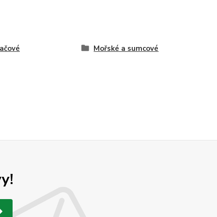
lačové
Mořské a sumcové
y!