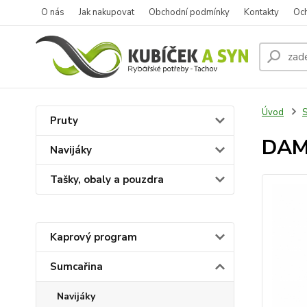
O nás
Jak nakupovat
Obchodní podmínky
Kontakty
Oc
Úvod
S
Pruty
DAM 
Navijáky
Tašky, obaly a pouzdra
Kaprový program
Sumcařina
Navijáky