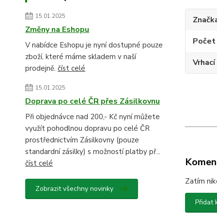
15.01.2025
Značk
Změny na Eshopu
Počet 
V nabídce Eshopu je nyní dostupné pouze
zboží, které máme skladem v naší
Vrhací
prodejně.
číst celé
15.01.2025
Doprava po celé ČR přes Zásilkovnu
Při objednávce nad 200,- Kč nyní můžete
využít pohodlnou dopravu po celé ČR
prostřednictvím Zásilkovny (pouze
standardní zásilky) s možností platby př...
Komen
číst celé
Zatím nik
Zobrazit všechny novinky
Přidat