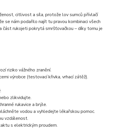
ost, citlivost a síla, protože lov sumců přívlačí
 že se nám podařilo najít tu pravou kombinaci všech
část rukojeti pokrytá smršťovačkou – díky tomu je
zí riziko vážného zranění.
emi výrobce (testovací křivka, vrhací zátěž).
.
ebo zlikvidujte.
ranné rukavice a brýle.
ypláchněte vodou a vyhledejte lékařskou pomoc.
ou vzdálenost.
taktu s elektrickým proudem.