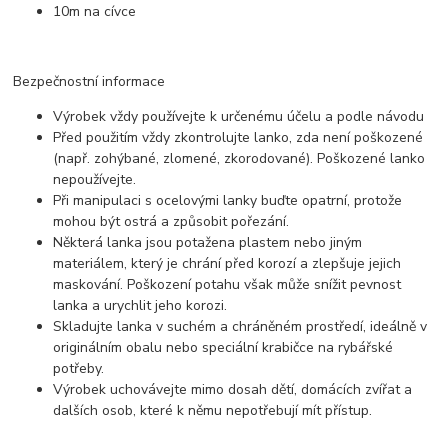
10m na cívce
Bezpečnostní informace
Výrobek vždy používejte k určenému účelu a podle návodu
Před použitím vždy zkontrolujte lanko, zda není poškozené
(např. zohýbané, zlomené, zkorodované). Poškozené lanko
nepoužívejte.
Při manipulaci s ocelovými lanky buďte opatrní, protože
mohou být ostrá a způsobit pořezání.
Některá lanka jsou potažena plastem nebo jiným
materiálem, který je chrání před korozí a zlepšuje jejich
maskování. Poškození potahu však může snížit pevnost
lanka a urychlit jeho korozi.
Skladujte lanka v suchém a chráněném prostředí, ideálně v
originálním obalu nebo speciální krabičce na rybářské
potřeby.
Výrobek uchovávejte mimo dosah dětí, domácích zvířat a
dalších osob, které k němu nepotřebují mít přístup.