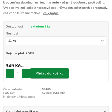
kroucení na absolutní minimum a vede k úžasné odolnosti proti oděru.
Vysoce kvalitní lanko z nerezové oceli 49 vláken spletených dohromady,
což vede k úžasné měkko...
celý popis
Dostupnost
skladem 5 ks
Nosnost
Nejsme plátci DPH
349 Kč
/
ks
Přidat do košíku
Číslo produktu:
56409
EAN kód:
5706301564092
Hlídat cenu / dostupnost
Kompletní specifikace