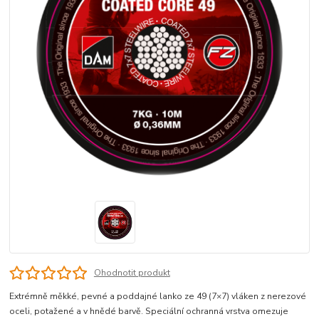
Ohodnotit produkt
Extrémně měkké, pevné a poddajné lanko ze 49 (7×7) vláken z nerezové
oceli, potažené a v hnědé barvě. Speciální ochranná vrstva omezuje