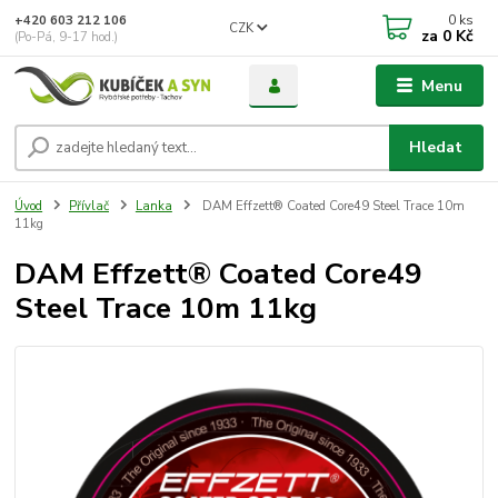
0
ks
+420 603 212 106
CZK
za
0 Kč
(Po-Pá, 9-17 hod.)
Menu
Hledat
Úvod
Přívlač
Lanka
DAM Effzett® Coated Core49 Steel Trace 10m
11kg
DAM Effzett® Coated Core49
Steel Trace 10m 11kg