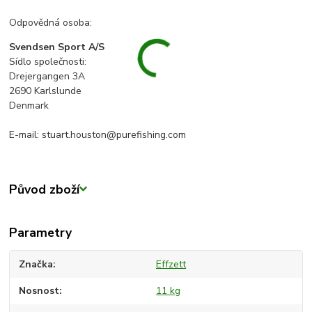
Odpovědná osoba:
Svendsen Sport A/S
Sídlo společnosti:
Drejergangen 3A
2690 Karlslunde
Denmark
E-mail: stuart.houston@purefishing.com
Původ zboží
Parametry
Značka
Effzett
Nosnost
11 kg