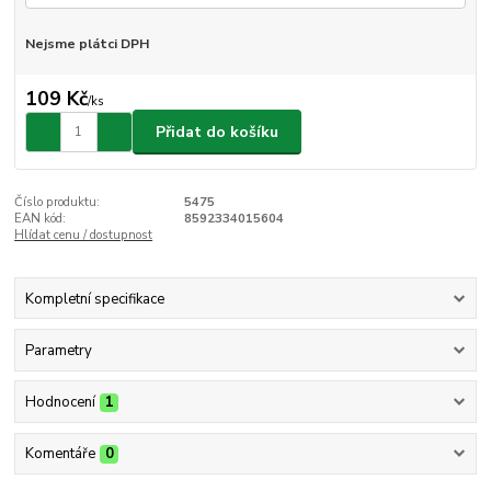
Nejsme plátci DPH
109 Kč
/
ks
Přidat do košíku
Číslo produktu:
5475
EAN kód:
8592334015604
Hlídat cenu / dostupnost
Kompletní specifikace
Parametry
Hodnocení
1
Komentáře
0