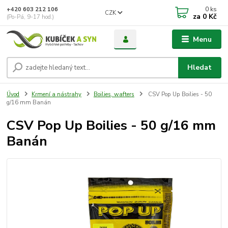
0
ks
+420 603 212 106
CZK
za
0 Kč
(Po-Pá, 9-17 hod.)
Menu
Hledat
Úvod
Krmení a nástrahy
Boilies, wafters
CSV Pop Up Boilies - 50
g/16 mm Banán
CSV Pop Up Boilies - 50 g/16 mm
Banán