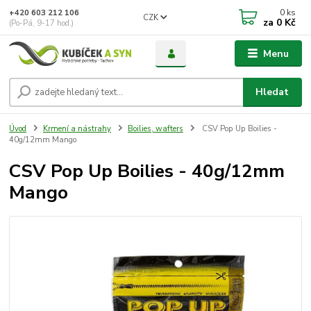
0
ks
+420 603 212 106
CZK
za
0 Kč
(Po-Pá, 9-17 hod.)
Menu
Hledat
Úvod
Krmení a nástrahy
Boilies, wafters
CSV Pop Up Boilies -
40g/12mm Mango
CSV Pop Up Boilies - 40g/12mm
Mango