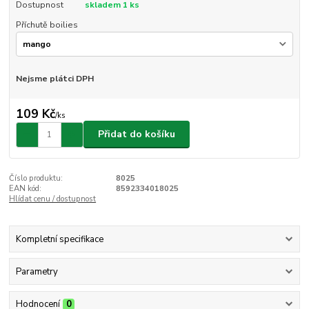
Dostupnost
skladem 1 ks
Příchutě boilies
Nejsme plátci DPH
109 Kč
/
ks
Přidat do košíku
Číslo produktu:
8025
EAN kód:
8592334018025
Hlídat cenu / dostupnost
Kompletní specifikace
Parametry
Hodnocení
0