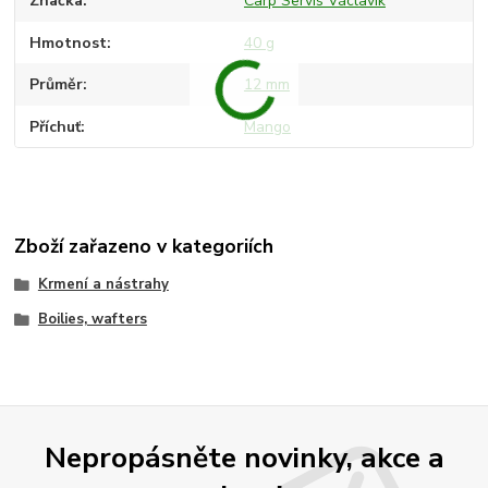
Značka
Carp Servis Václavík
Hmotnost
40 g
Průměr
12 mm
Příchuť
Mango
Zboží zařazeno v kategoriích
Krmení a nástrahy
Boilies, wafters
Nepropásněte novinky, akce a