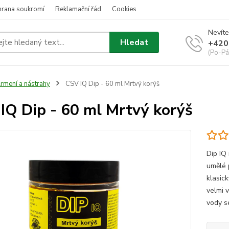
hrana soukromí
Reklamační řád
Cookies
Nevíte
Hledat
+420
(Po-Pá
rmení a nástrahy
CSV IQ Dip - 60 ml Mrtvý korýš
IQ Dip - 60 ml Mrtvý korýš
Dip IQ
umělé 
klasic
velmi 
vody se