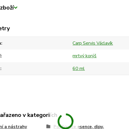
zboží
etry
a
Carp Servis Václavík
ť
mrtvý korýš
m
60 ml
zařazeno v kategoriích
í a nástrahy
Posilovače esence, dipy,