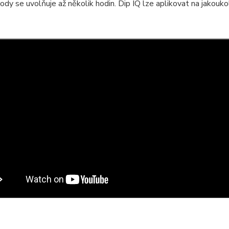
ody se uvolňuje až několik hodin. Dip IQ lze aplikovat na jakouk