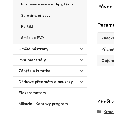
Posilovače esence, dipy, těsta
Původ 
Suroviny, přísady
Param
Partikl
Směs do PVA
Značk
Umělé nástrahy
Příchu
PVA materiály
Obje
Zátěže a krmítka
Dárkové předměty a poukazy
Elektromotory
Zboží 
Mikado - Kaprový program
Krmen