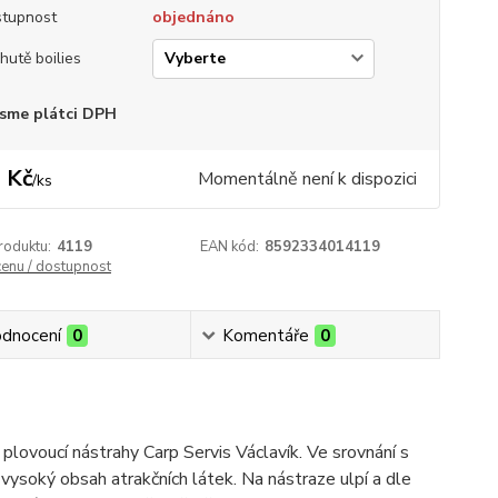
tupnost
objednáno
chutě boilies
sme plátci DPH
 Kč
Momentálně není k dispozici
/
ks
roduktu:
4119
EAN kód:
8592334014119
cenu / dostupnost
dnocení
0
Komentáře
0
plovoucí nástrahy Carp Servis Václavík. Ve srovnání s
ysoký obsah atrakčních látek. Na nástraze ulpí a dle