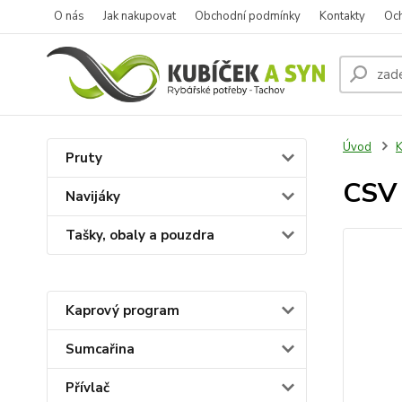
O nás
Jak nakupovat
Obchodní podmínky
Kontakty
Oc
Úvod
K
Pruty
CSV 
Navijáky
Tašky, obaly a pouzdra
Kaprový program
Sumcařina
Přívlač