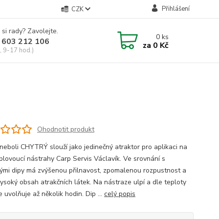
Přihlášení
CZK
 si rady? Zavolejte.
0
ks
 603 212 106
za
0 Kč
, 9-17 hod.)
Ohodnotit produkt
 neboli CHYTRÝ slouží jako jedinečný atraktor pro aplikaci na
plovoucí nástrahy Carp Servis Václavík. Ve srovnání s
kými dipy má zvýšenou přilnavost, zpomalenou rozpustnost a
vysoký obsah atrakčních látek. Na nástraze ulpí a dle teploty
 uvolňuje až několik hodin. Dip ...
celý popis