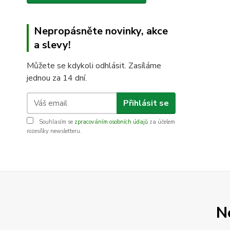
Nepropásněte novinky, akce
a slevy!
Můžete se kdykoli odhlásit. Zasíláme
jednou za 14 dní.
Přihlásit se
Souhlasím se
zpracováním osobních údajů
za účelem
rozesílky newsletteru.
N