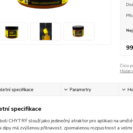
Dos
Pří
Nej
99
Číslo p
Hlídat 
etní specifikace
Parametry
Ho
tní specifikace
boli CHYTRÝ slouží jako jedinečný atraktor pro aplikaci na umělé 
i dipy má zvýšenou přilnavost, zpomalenou rozpustnost a velmi v