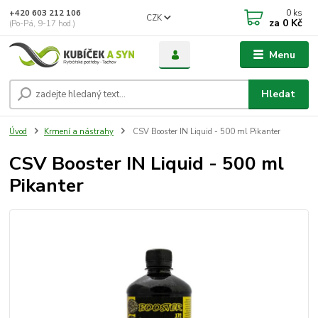
0
ks
+420 603 212 106
CZK
za
0 Kč
(Po-Pá, 9-17 hod.)
Menu
Hledat
Úvod
Krmení a nástrahy
CSV Booster IN Liquid - 500 ml Pikanter
CSV Booster IN Liquid - 500 ml
Pikanter