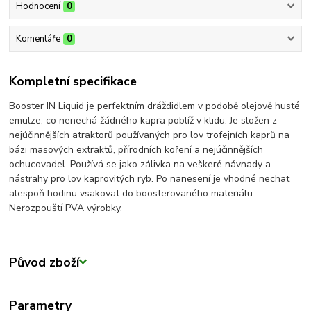
Hodnocení
0
Komentáře
0
Kompletní specifikace
Booster IN Liquid je perfektním dráždidlem v podobě olejově husté
emulze, co nenechá žádného kapra poblíž v klidu. Je složen z
nejúčinnějších atraktorů používaných pro lov trofejních kaprů na
bázi masových extraktů, přírodních koření a nejúčinnějších
ochucovadel. Používá se jako zálivka na veškeré návnady a
nástrahy pro lov kaprovitých ryb. Po nanesení je vhodné nechat
alespoň hodinu vsakovat do boosterovaného materiálu.
Nerozpouští PVA výrobky.
Původ zboží
Parametry