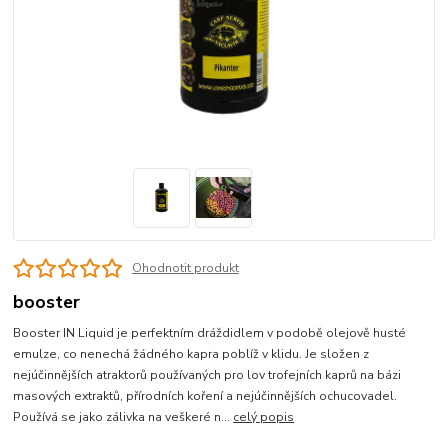
Ohodnotit produkt
booster
Booster IN Liquid je perfektním dráždidlem v podobě olejově husté
emulze, co nenechá žádného kapra poblíž v klidu. Je složen z
nejúčinnějších atraktorů používaných pro lov trofejních kaprů na bázi
masových extraktů, přírodních koření a nejúčinnějších ochucovadel.
Používá se jako zálivka na veškeré n...
celý popis