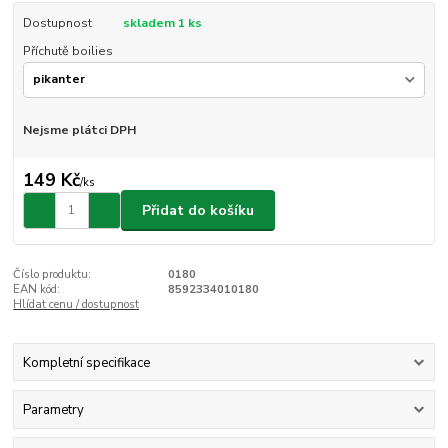
Dostupnost
skladem 1 ks
Příchutě boilies
Nejsme plátci DPH
149 Kč
/
ks
Přidat do košíku
Číslo produktu:
0180
EAN kód:
8592334010180
Hlídat cenu / dostupnost
Kompletní specifikace
Parametry