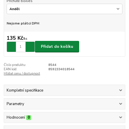
Příchutě boilies
Nejsme plátci DPH
135 Kč
/
ks
Přidat do košíku
Číslo produktu:
8544
EAN kód:
8592334018544
Hlídat cenu / dostupnost
Kompletní specifikace
Parametry
Hodnocení
0