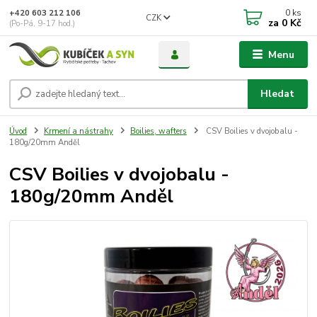
0
ks
+420 603 212 106
CZK
za
0 Kč
(Po-Pá, 9-17 hod.)
Menu
Hledat
Úvod
Krmení a nástrahy
Boilies, wafters
CSV Boilies v dvojobalu -
180g/20mm Anděl
CSV Boilies v dvojobalu -
180g/20mm Anděl