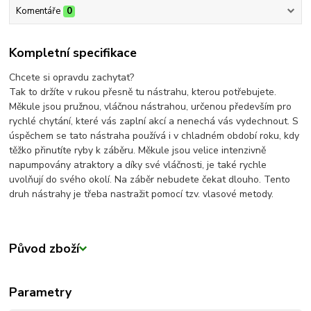
Komentáře
0
Kompletní specifikace
Chcete si opravdu zachytat?
Tak to držíte v rukou přesně tu nástrahu, kterou potřebujete.
Měkule jsou pružnou, vláčnou nástrahou, určenou především pro
rychlé chytání, které vás zaplní akcí a nenechá vás vydechnout. S
úspěchem se tato nástraha používá i v chladném období roku, kdy
těžko přinutíte ryby k záběru. Měkule jsou velice intenzivně
napumpovány atraktory a díky své vláčnosti, je také rychle
uvolňují do svého okolí. Na záběr nebudete čekat dlouho. Tento
druh nástrahy je třeba nastražit pomocí tzv. vlasové metody.
Původ zboží
Parametry