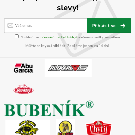
slevy!
Přihlásit se
Souhlasím se
zpracováním osobních údajů
za účelem rozesílky newsletteru.
Můžete se kdykoli odhlásit. Zasíláme jednou za 14 dní.