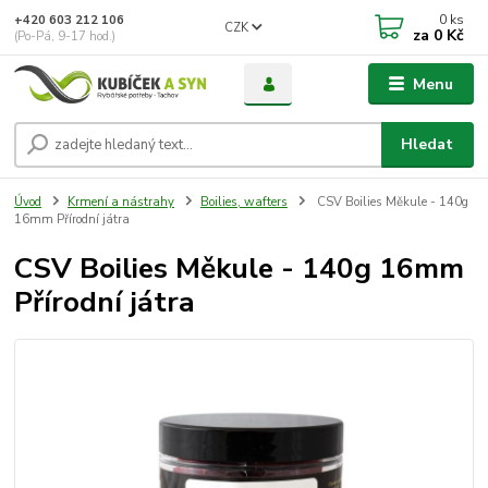
0
ks
+420 603 212 106
CZK
za
0 Kč
(Po-Pá, 9-17 hod.)
Menu
Hledat
Úvod
Krmení a nástrahy
Boilies, wafters
CSV Boilies Měkule - 140g
16mm Přírodní játra
CSV Boilies Měkule - 140g 16mm
Přírodní játra