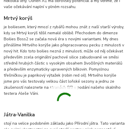
několika lety. Oliheň A1 má obrovský potenciál a my věříme, že i
vaše očekávání naplní v plném rozsahu.
Mrtvý korýš
je boiliesem, který mnozí z rybářů mohou znát z naší starší výroby,
kdy se Mrtvý korýš těšil nemalé oblibě. Přechodem do dimenze
Boilies Boss2 se začala nová éra s novými variantami. My dnes
přinášíme Mrtvého korýše jako přepracovanou pecku z minulosti v
nový hit. Kdo toto boilies nezná z minulosti, může od něj očekávat
především zcela originální pachové silice zabudované ve směsi
středně hrubých částic s vysokým obsahem živočišných materiálů
a především enzymaticky upravených bílkovin. Pomyslnou
třešničkou je paprikový výtažek (robin red oil). Mrtvého korýše
jsme pro vás testovaly velkou část loňské sezony a jednu ze
zkušeností naleznete na stranách 8/9 v podání našeho skalního
testera Aleše Váni.
Játra-Vanilka
stojí na velice podobném základu jako Přírodní játra. Tato varianta