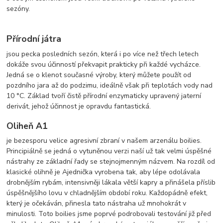
sezóny.
Přírodní játra
jsou pecka posledních sezón, která i po více než třech letech
dokáže svou účinností překvapit prakticky při každé vycházce.
Jedná se o klenot současné výroby, který můžete použít od
pozdního jara až do podzimu, ideálně však při teplotách vody nad
10 °C. Základ tvoří čistě přírodní enzymaticky upravený jaterní
derivát, jehož účinnost je opravdu fantastická.
Oliheň A1
je bezesporu velice agresivní zbraní v našem arzenálu boilies.
Principiálně se jedná o vytuněnou verzi naší už tak velmi úspěšné
nástrahy ze základní řady se stejnojmenným názvem. Na rozdíl od
klasické olihně je Ajednička vyrobena tak, aby lépe odolávala
drobnějším rybám, intensivněji lákala větší kapry a přinášela příslib
úspěšnějšího lovu v chladnějším období roku. Každopádně efekt,
který je očekáván, přinesla tato nástraha už mnohokrát v
minulosti. Toto boilies jsme poprvé podrobovali testování již před