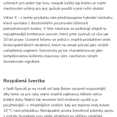
určených pro jeden typ lovu, naopak každý typ boilies je svými
vlastnostmi určený pro jiný způsob použití a jiné roční období.
Viktor X - v tomto produktu vám představujeme hybridní nástrahu,
která vyvstala z dlouholetého pozorování účinnosti
jednodruhových boilies. V této nástraze se potkávají zřejmě ty
nejzajímavější kombinace surovin, které jsme vyvinuli za více jak
20 let praxe. Uceleně řečeno se jedná o značně produktivní směs
širokospektrálních atraktorů, které na venek působí jako složitě
zařaditelný segment. Senzoricky jej lze charakterizovat jako
komplikovanou kořenito-masovou vůni, završenou silným
česnekovým signálem.
Rozpálená švestka
v řadě Speciál je na rozdíl od řady Beton výrazně rozpustnější,
díky tomu se pro ryby stane značně zajímavou během velice
krátké doby. Nabízí tak mnohem širší možnosti využití a je
použitelnější i v chladnějších vodách, kdy ani teplota vody kolem
10 °C není překážkou. Nenápadné aroma švestkové pálenky spolu
s ostrým česnekem jsou velmi atraktivní po většinu rybářské