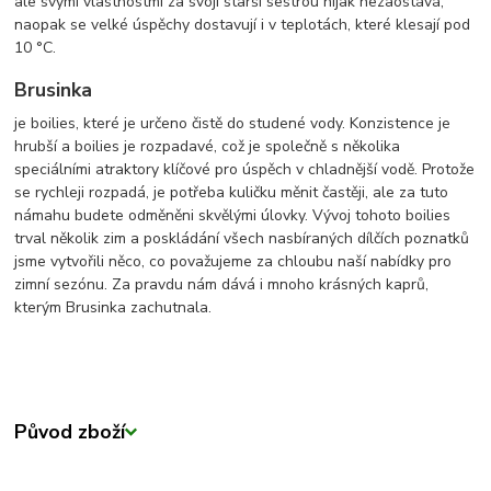
ale svými vlastnostmi za svojí starší sestrou nijak nezaostává,
naopak se velké úspěchy dostavují i v teplotách, které klesají pod
10 °C.
Brusinka
je boilies, které je určeno čistě do studené vody. Konzistence je
hrubší a boilies je rozpadavé, což je společně s několika
speciálními atraktory klíčové pro úspěch v chladnější vodě. Protože
se rychleji rozpadá, je potřeba kuličku měnit častěji, ale za tuto
námahu budete odměněni skvělými úlovky. Vývoj tohoto boilies
trval několik zim a poskládání všech nasbíraných dílčích poznatků
jsme vytvořili něco, co považujeme za chloubu naší nabídky pro
zimní sezónu. Za pravdu nám dává i mnoho krásných kaprů,
kterým Brusinka zachutnala.
Původ zboží