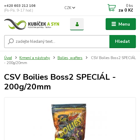
0
ks
+420 603 212 106
CZK
za
0 Kč
(Po-Pá, 9-17 hod.)
Menu
Hledat
Úvod
Krmení a nástrahy
Boilies, wafters
CSV Boilies Boss2 SPECIÁL
- 200g/20mm
CSV Boilies Boss2 SPECIÁL -
200g/20mm