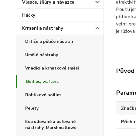
atraktivi
Vlasce, šňůry a návazce
Použili j
Háčky
přitom ka
velmi pro
Krmení a nástrahy
je růžová 
Drtiče a půliče nástrah
Umělé nástrahy
Vnadící a krmítkové směsi
Původ 
Boilies, wafters
Param
Rohlíkové boilies
Značk
Pelety
Příchu
Extrudované a pufované
nástrahy, Marshmallows