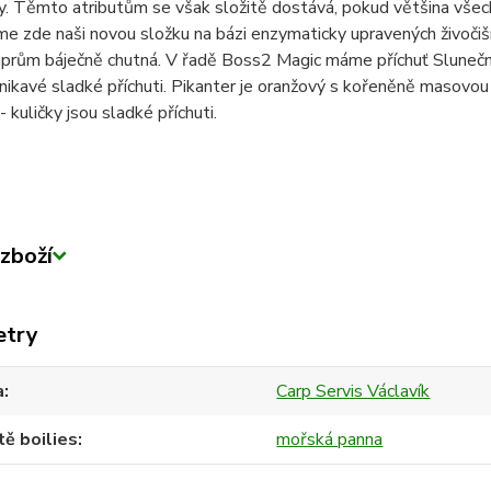
ty. Těmto atributům se však složitě dostává, pokud většina všech
sme zde naši novou složku na bázi enzymaticky upravených živočiš
prům báječně chutná. V řadě Boss2 Magic máme příchuť Slunečnic
nikavé sladké příchuti. Pikanter je oranžový s kořeněně masovou
- kuličky jsou sladké příchuti.
zboží
etry
a
Carp Servis Václavík
tě boilies
mořská panna