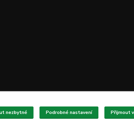
Upravit sběr cookies.
ut nezbytné
Podrobné nastavení
Přijmout 