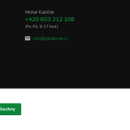
Michal Kubíček
+420 603 212 106
(Po-Pá, 9-17 hod.)
info@rpkubicek.cz
všechny
Vytvořeno na
Eshop-rychle.cz