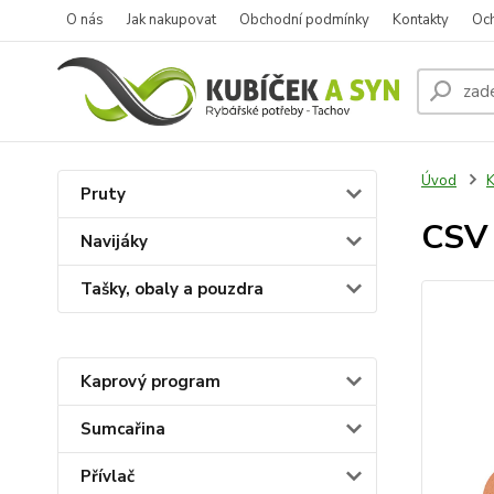
O nás
Jak nakupovat
Obchodní podmínky
Kontakty
Oc
Úvod
K
Pruty
CSV 
Navijáky
Tašky, obaly a pouzdra
Kaprový program
Sumcařina
Přívlač