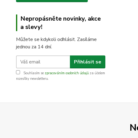
Nepropásněte novinky, akce
a slevy!
Můžete se kdykoli odhlásit. Zasíláme
jednou za 14 dní.
Přihlásit se
Souhlasím se
zpracováním osobních údajů
za účelem
rozesílky newsletteru.
N