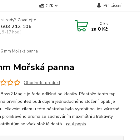
Přihlášení
CZK
 si rady? Zavolejte.
0
ks
 603 212 106
za
0 Kč
, 9-17 hod.)
16 mm Mořská panna
 mm Mořská panna
Ohodnotit produkt
 Boss2 Magic je řada odlišná od klasiky. Přestože tento typ
s na první pohled budí dojem jednoduchého složení, opak je
u. Hlavním cílem u této nástrahy bylo vyrobit boilies výrazné
a pronikavého aroma se zachováním maximální atraktivity.
atributům se však složitě dostá...
celý popis