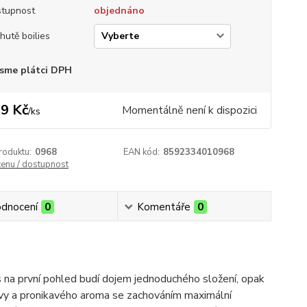
tupnost
objednáno
chutě boilies
sme plátci DPH
9 Kč
Momentálně není k dispozici
/
ks
roduktu:
0968
EAN kód:
8592334010968
cenu / dostupnost
dnocení
0
Komentáře
0
s na první pohled budí dojem jednoduchého složení, opak
arvy a pronikavého aroma se zachováním maximální