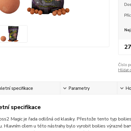
Dos
Pří
Nej
27
Číslo p
Hlídat 
etní specifikace
Parametry
Ho
tní specifikace
oss2 Magic je řada odlišná od klasiky. Přestože tento typ boilie
u. Hlavním cílem u této nástrahy bylo vyrobit boilies výrazné b