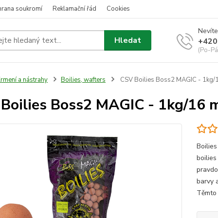
hrana soukromí
Reklamační řád
Cookies
Nevíte
Hledat
+420
(Po-Pá
rmení a nástrahy
Boilies, wafters
CSV Boilies Boss2 MAGIC - 1kg/
Boilies Boss2 MAGIC - 1kg/16
Boilies
boilie
pravdo
barvy 
Těmto 