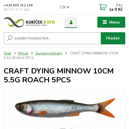
0
ks
+420 603 212 106
CZK
za
0 Kč
(Po-Pá, 9-17 hod.)
Menu
Hledat
Úvod
Přívlač
Gumové nástrahy
CRAFT DYING MINNOW 10CM
5.5G ROACH 5PCS
CRAFT DYING MINNOW 10CM
5.5G ROACH 5PCS