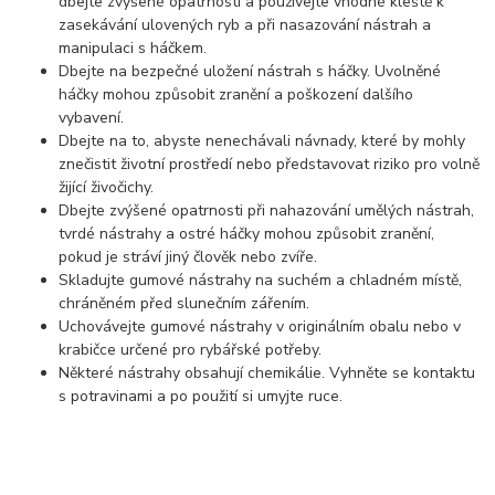
dbejte zvýšené opatrnosti a používejte vhodné kleště k
zasekávání ulovených ryb a při nasazování nástrah a
manipulaci s háčkem.
Dbejte na bezpečné uložení nástrah s háčky. Uvolněné
háčky mohou způsobit zranění a poškození dalšího
vybavení.
Dbejte na to, abyste nenechávali návnady, které by mohly
znečistit životní prostředí nebo představovat riziko pro volně
žijící živočichy.
Dbejte zvýšené opatrnosti při nahazování umělých nástrah,
tvrdé nástrahy a ostré háčky mohou způsobit zranění,
pokud je stráví jiný člověk nebo zvíře.
Skladujte gumové nástrahy na suchém a chladném místě,
chráněném před slunečním zářením.
Uchovávejte gumové nástrahy v originálním obalu nebo v
krabičce určené pro rybářské potřeby.
Některé nástrahy obsahují chemikálie. Vyhněte se kontaktu
s potravinami a po použití si umyjte ruce.