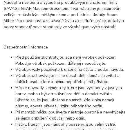
Nástraha navržená a vyladěná produktovým manažerem firmy
SAVAGE GEAR Madsem Grosellem. Tvar nástrahy je inspirován
velkým realistickým měkkým okem a perfektními detaily. Super
štíhlé tělo dává nástraze úžasně živou akci. Ruční práce, detaily a
barvy stanovují nové standardy ve výrobě gumových nástrah!
Bezpečnostní informace
Před použitím zkontrolujte, zda není výrobek poškozen.
Pokud je výrobek poškozen, dále jej nepoužívejte.
Výrobek vždy používejte k určenému účelu a podle návodu.
Výrobek uchovávejte mimo dosah dětí, domácích zvířat a
dalších osob, které k němu nepotřebují mít přístup.
Měkké návnady, zejména ty, které jsou vyrobeny z jasných
barev, mohou být atraktivní pro děti a domácí zvířata.
Ujistěte se, že jsou uloženy na místě, kde k nim nemají
přístup, abyste předešli riziku náhodného požití.
Při montáži háčku používejte nástroje opatrně a nevyhýbejte
se jejich přiblížení k obličeji nebo očím.
Háčky, kterými jsou nástrahy osazeny, jsou velmi ostré,