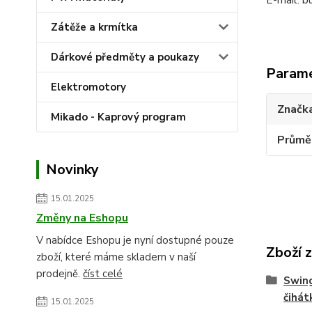
E-mail: 
Zátěže a krmítka
Dárkové předměty a poukazy
Param
Elektromotory
Značk
Mikado - Kaprový program
Průmě
Novinky
15.01.2025
Změny na Eshopu
V nabídce Eshopu je nyní dostupné pouze
Zboží 
zboží, které máme skladem v naší
prodejně.
číst celé
Swing
čihát
15.01.2025