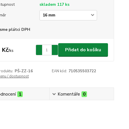
tupnost
skladem 117 ks
měr
sme plátci DPH
 Kč
Přidat do košíku
/
ks
roduktu:
PŠ-ZZ-16
EAN kód:
710535503722
cenu / dostupnost
dnocení
1
Komentáře
0