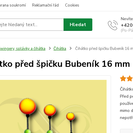
hrana soukromí
Reklamační řád
Cookies
Nevíte
Hledat
+420
(Po-Pá
wingery, splávky a čihátka
Čihátka
Čihátko před špičku Bubeník 16
tko před špičku Bubeník 16 mm
Čihátk
Před p
použív
mimo d
nepotře