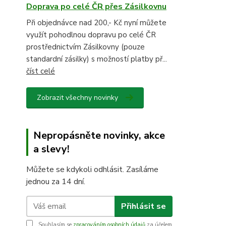
Doprava po celé ČR přes Zásilkovnu
Při objednávce nad 200,- Kč nyní můžete
využít pohodlnou dopravu po celé ČR
prostřednictvím Zásilkovny (pouze
standardní zásilky) s možností platby př...
číst celé
Zobrazit všechny novinky
Nepropásněte novinky, akce
a slevy!
Můžete se kdykoli odhlásit. Zasíláme
jednou za 14 dní.
Přihlásit se
Souhlasím se
zpracováním osobních údajů
za účelem