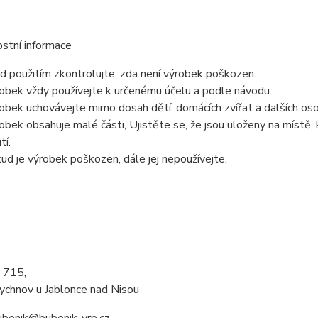
stní informace
d použitím zkontrolujte, zda není výrobek poškozen.
obek vždy používejte k určenému účelu a podle návodu.
obek uchovávejte mimo dosah dětí, domácích zvířat a dalších oso
obek obsahuje malé části, Ujistěte se, že jsou uloženy na místě, 
tí.
ud je výrobek poškozen, dále jej nepoužívejte.
á 715,
chnov u Jablonce nad Nisou