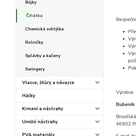
Bójky
Čihátka
Bezpečno
Chemická světýlka
Pře
Výr
Rolničky
Výr
Výr
Splávky a kačeny
poži
Pok
Swingery
Vlasce, šňůry a návazce
Výrobce
Háčky
Bubeník
Krmení a nástrahy
Brusičsk
Umělé nástrahy
46802 Ry
PVA materiály