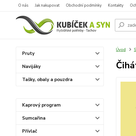
O nás
Jak nakupovat
Obchodní podmínky
Kontakty
Oc
Úvod
S
Pruty
Čihá
Navijáky
Tašky, obaly a pouzdra
Kaprový program
Sumcařina
Přívlač