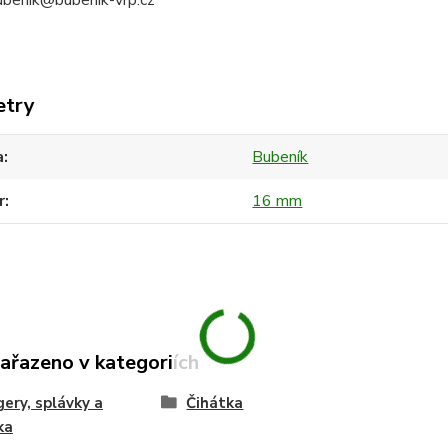
bubenik@bubenik-vrp.cz
etry
a
Bubeník
r
16 mm
zařazeno v kategoriích
ery, splávky a
Čihátka
ka