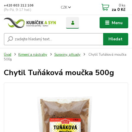
0
ks
+420 603 212 106
CZK
za
0 Kč
(Po-Pá, 9-17 hod.)
Menu
Hledat
Úvod
Krmení a nástrahy
Suroviny, přísady
Chytil Tuňáková moučka
500g
Chytil Tuňáková moučka 500g