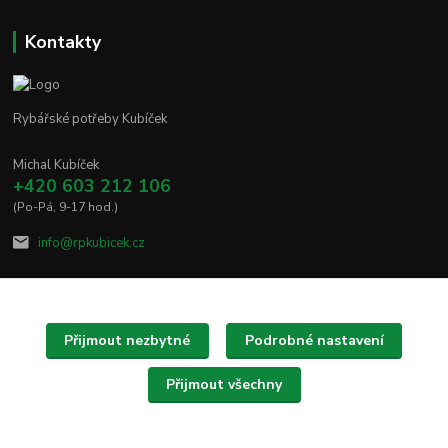
Kontakty
Rybářské potřeby Kubíček
Michal Kubíček
+420 603 212 106
(Po-Pá, 9-17 hod.)
info@rpkubicek.cz
Přijmout nezbytné
Podrobné nastavení
Upravit sběr cookies.
Přijmout všechny
Copyright © 2020 - 2025 Rybářské potřeby Kubíček
Vytvořeno na
Eshop-rychle.cz