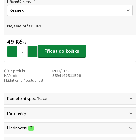
Příchutě krmení
Nejsme plátci DPH
49 Kč
/
ks
Přidat do košíku
Číslo produktu:
PCH/CES
EAN kód:
8594160511596
Hlídat cenu / dostupnost
Kompletní specifikace
Parametry
Hodnocení
2