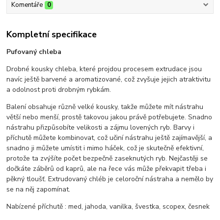
Komentáře
0
Kompletní specifikace
Pufovaný chleba
Drobné kousky chleba, které projdou procesem extrudace jsou
navíc ještě barvené a aromatizované, což zvyšuje jejich atraktivitu
a odolnost proti drobným rybkám.
Balení obsahuje různě velké kousky, takže můžete mít nástrahu
větší nebo menší, prostě takovou jakou právě potřebujete. Snadno
nástrahu přizpůsobíte velikosti a zájmu lovených ryb. Barvy i
příchutě můžete kombinovat, což učiní nástrahu ještě zajímavější, a
snadno ji můžete umístit i mimo háček, což je skutečně efektivní,
protože ta zvýšíte počet bezpečně zaseknutých ryb. Nejčastěji se
dočkáte záběrů od kaprů, ale na řece vás může překvapit třeba i
pěkný tloušť. Extrudovaný chléb je celoroční nástraha a nemělo by
se na něj zapomínat.
Nabízené příchutě : med, jahoda, vanilka, švestka, scopex, česnek