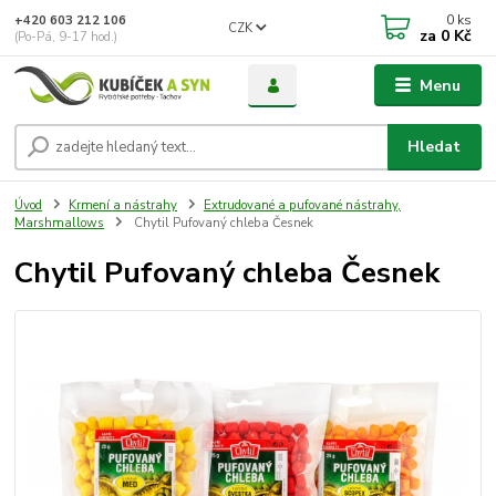
0
ks
+420 603 212 106
CZK
za
0 Kč
(Po-Pá, 9-17 hod.)
Menu
Hledat
Úvod
Krmení a nástrahy
Extrudované a pufované nástrahy,
Marshmallows
Chytil Pufovaný chleba Česnek
Chytil Pufovaný chleba Česnek