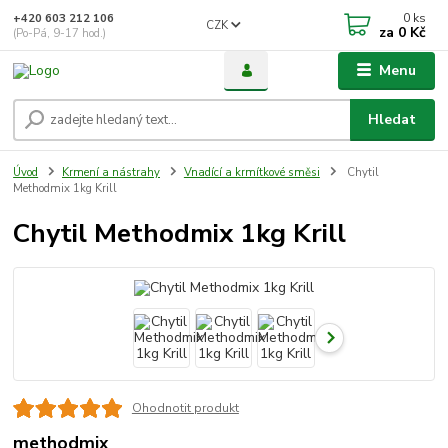
0
ks
+420 603 212 106
CZK
za
0 Kč
(Po-Pá, 9-17 hod.)
Menu
Hledat
Úvod
Krmení a nástrahy
Vnadící a krmítkové směsi
Chytil
Methodmix 1kg Krill
Chytil Methodmix 1kg Krill
Ohodnotit produkt
methodmix