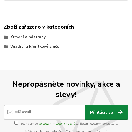
Zboží zařazeno v kategoriích
Krmení a nástrahy
Vnadící a krmítkové směsi
Nepropásněte novinky, akce a
slevy!
Přihlásit se
Souhlasím se
zpracováním osobních údajů
za účelem rozesílky newsletteru.
Můžete se kdykoli odhlásit. Zasíláme jednou za 14 dní.