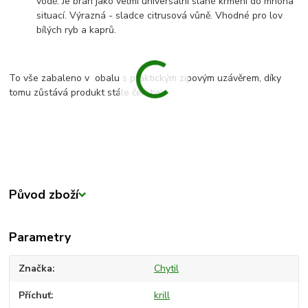
vodě. Je brán jako velmi universální slané krmení do mnoha
situací. Výrazná - sladce citrusová vůně. Vhodné pro lov
bílých ryb a kaprů.
To vše zabaleno v obalu s praktickým zipovým uzávěrem, díky
tomu zůstává produkt stále čerstvý.
Původ zboží
Parametry
Značka
Chytil
Příchuť
krill