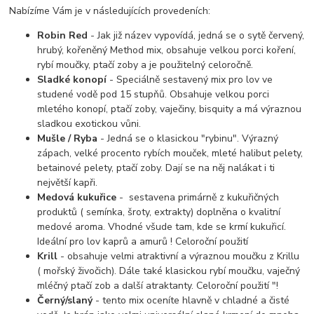
Nabízíme Vám je v následujících provedeních:
Robin Red
- Jak již název vypovídá, jedná se o sytě červený,
hrubý, kořeněný Method mix, obsahuje velkou porci koření,
rybí moučky, ptačí zoby a je použitelný celoročně.
Sladké konopí
- Speciálně sestavený mix pro lov ve
studené vodě pod 15 stupňů. Obsahuje velkou porci
mletého konopí, ptačí zoby, vaječiny, bisquity a má výraznou
sladkou exotickou vůni.
Mušle / Ryba
- Jedná se o klasickou "rybinu". Výrazný
zápach, velké procento rybích mouček, mleté halibut pelety,
betainové pelety, ptačí zoby. Dají se na něj nalákat i ti
největší kapři.
Medová kukuřice
- sestavena primárně z kukuřičných
produktů ( semínka, šroty, extrakty) doplněna o kvalitní
medové aroma. Vhodné všude tam, kde se krmí kukuřicí.
Ideální pro lov kaprů a amurů ! Celoroční použití
Krill
- obsahuje velmi atraktivní a výraznou moučku z Krillu
( mořský živočich). Dále také klasickou rybí moučku, vaječný
mléčný ptačí zob a další atraktanty. Celoroční použití "!
Černý/slaný
- tento mix oceníte hlavně v chladné a čisté