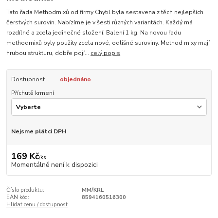
Tato řada Methodmixů od firmy Chytil byla sestavena z těch nejlepších
čerstvých surovin. Nabízíme je v šesti různých variantách. Každý má
rozdílné a zcela jedinečné složení. Balení 1 kg. Na novou řadu
methodmixů byly použity zcela nové, odlišné suroviny. Method mixy mají
hrubou strukturu, dobře pojí...
celý popis
Dostupnost
objednáno
Příchutě krmení
Nejsme plátci DPH
169 Kč
/
ks
Momentálně není k dispozici
Číslo produktu:
MM/KRL
EAN kód:
8594160516300
Hlídat cenu / dostupnost