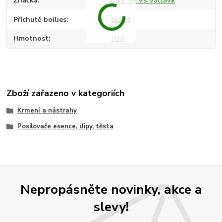
Značka
Carp Servis Václavík
Příchutě boilies
oliheň
Hmotnost
70 g
Zboží zařazeno v kategoriích
Krmení a nástrahy
Posilovače esence, dipy, těsta
Nepropásněte novinky, akce a
slevy!