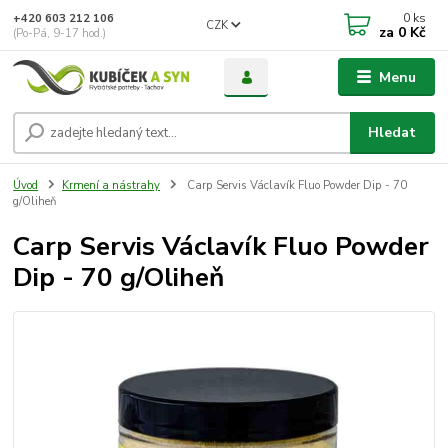
0
ks
+420 603 212 106
CZK
za
0 Kč
(Po-Pá, 9-17 hod.)
Menu
Hledat
Úvod
Krmení a nástrahy
Carp Servis Václavík Fluo Powder Dip - 70
g/Oliheň
Carp Servis Václavík Fluo Powder
Dip - 70 g/Oliheň