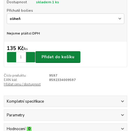
Dostupnost
skladem 1 ks
Příchutě boilies
Nejsme plátci DPH
135 Kč
/
ks
Přidat do košíku
Číslo produktu:
9597
EAN kód:
8592334009597
Hlídat cenu / dostupnost
Kompletní specifikace
Parametry
Hodnocení
0