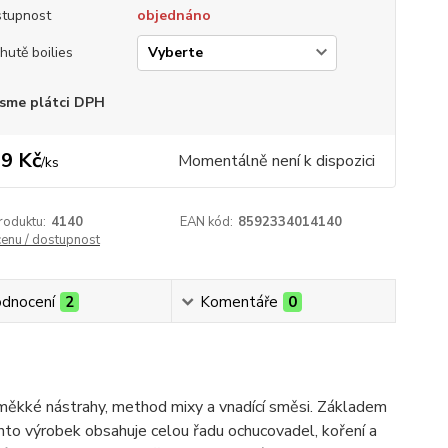
tupnost
objednáno
chutě boilies
sme plátci DPH
9 Kč
Momentálně není k dispozici
/
ks
roduktu:
4140
EAN kód:
8592334014140
cenu / dostupnost
dnocení
2
Komentáře
0
y, měkké nástrahy, method mixy a vnadící směsi. Základem
 tento výrobek obsahuje celou řadu ochucovadel, koření a