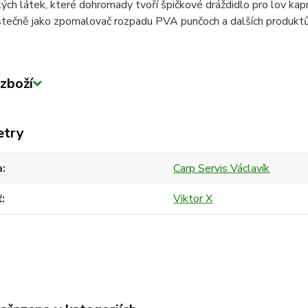
ých látek, které dohromady tvoří špičkové dráždidlo pro lov kapr
ástečně jako zpomalovač rozpadu PVA punčoch a dalších produkt
zboží
etry
a
Carp Servis Václavík
ť
Viktor X