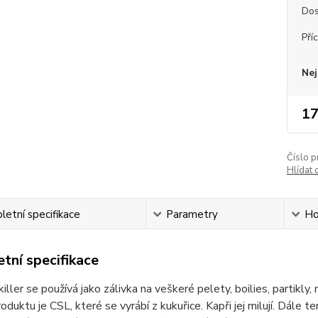
Dos
Pří
Nej
17
Číslo p
Hlídat 
etní specifikace
Parametry
Ho
tní specifikace
iller se používá jako zálivka na veškeré pelety, boilies, partikl
oduktu je CSL, které se vyrábí z kukuřice. Kapři jej milují. Dále