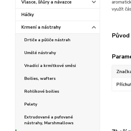
aromatick
Vlasce, šňůry a návazce
využít č
Háčky
Krmení a nástrahy
Původ 
Drtiče a půliče nástrah
Umělé nástrahy
Param
Vnadící a krmítkové směsi
Značk
Boilies, wafters
Příchu
Rohlíkové boilies
Pelety
Extrudované a pufované
nástrahy, Marshmallows