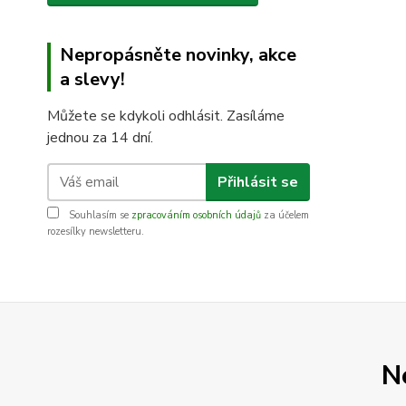
Nepropásněte novinky, akce
a slevy!
Můžete se kdykoli odhlásit. Zasíláme
jednou za 14 dní.
Přihlásit se
Souhlasím se
zpracováním osobních údajů
za účelem
rozesílky newsletteru.
N