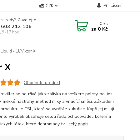
Přihlášení
CZK
 si rady? Zavolejte.
0
ks
 603 212 106
za
0 Kč
, 9-17 hod.)
Liquid - 1l/Viktor X
r X
Ohodnotit produkt
nkiller se používá jako zálivka na veškeré pelety, boilies,
ly, měkké nástrahy, method mixy a vnadící směsi. Základem
produktu je CSL, které se vyrábí z kukuřice. Kapři jej milují.
ento výrobek obsahuje celou řadu ochucovadel, koření a
ických látek, které dohromady tv...
celý popis