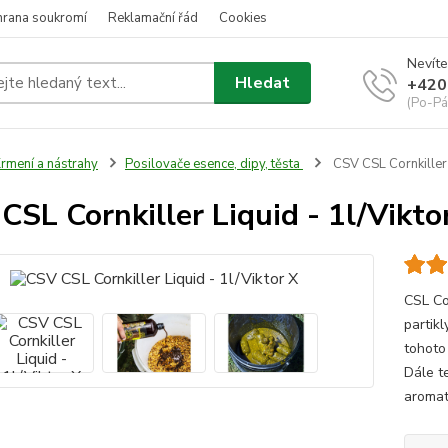
hrana soukromí
Reklamační řád
Cookies
Nevíte
Hledat
+420
(Po-Pá
rmení a nástrahy
Posilovače esence, dipy, těsta
CSV CSL Cornkiller 
CSL Cornkiller Liquid - 1l/Vikto
CSL Cor
partik
tohoto 
Dále t
aromat