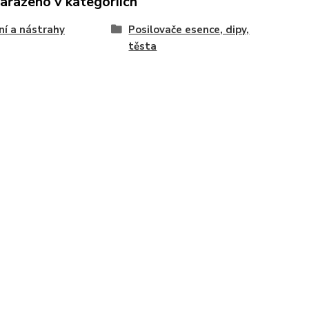
zařazeno v kategoriích
í a nástrahy
Posilovače esence, dipy,
těsta