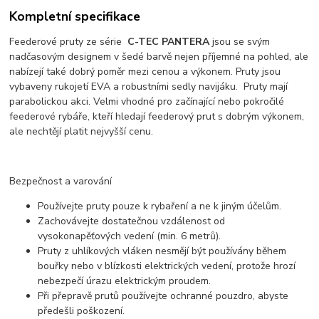
Kompletní specifikace
Feederové pruty ze série
C-TEC PANTERA
jsou se svým
nadčasovým designem v šedé barvě nejen příjemné na pohled, ale
nabízejí také dobrý poměr mezi cenou a výkonem. Pruty jsou
vybaveny rukojetí EVA a robustními sedly navijáku. Pruty mají
parabolickou akci. Velmi vhodné pro začínající nebo pokročilé
feederové rybáře, kteří hledají feederový prut s dobrým výkonem,
ale nechtějí platit nejvyšší cenu.
Bezpečnost a varování
Používejte pruty pouze k rybaření a ne k jiným účelům.
Zachovávejte dostatečnou vzdálenost od
vysokonapěťových vedení (min. 6 metrů).
Pruty z uhlíkových vláken nesmějí být používány během
bouřky nebo v blízkosti elektrických vedení, protože hrozí
nebezpečí úrazu elektrickým proudem.
Při přepravě prutů používejte ochranné pouzdro, abyste
předešli poškození.