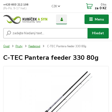
0
ks
+420 603 212 106
CZK
za
0 Kč
(Po-Pá, 9-17 hod.)
Menu
Hledat
Úvod
Pruty
Feederové
C-TEC Pantera feeder 330 80g
C-TEC Pantera feeder 330 80g