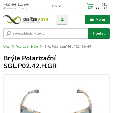
0
ks
+420 603 212 106
CZK
za
0 Kč
(Po-Pá, 9-17 hod.)
Menu
Hledat
Úvod
Polarizační brýle
Brýle Polarizační SGL.P02.42.H.GR
Brýle Polarizační
SGL.P02.42.H.GR