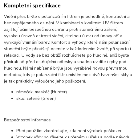
Kompletní specifikace
Vidění přes brýle s polarizačním filtrem je pohodlné, kontrastní a
bez nepříjemného oslnění. V kombinaci s kvalitním UV filtrem
zajištují očím bezpečnou ochranu proti slunečnému záření,
vysokou úroveň ostrosti vidění, citelnou úlevu od únavy očí a
vynikající vnímání barev. Komfort a výhody, které nám polarizační
sluneční brýle přinášejí, oceníte v každodenním životě, při sportu i
relaxaci. U vody se bez obtíží rozhlédnete po hladině, aniž byste
přivírali oči před oslňujícími odlesky a snadno uvidíte i ryby pod
hladinou. Námi nabízené brýle jsou vyráběné novou převratnou
metodou, kdy je polarizační filtr umístěn mezi dvě tvrzenými skly a
je tak prakticky vyloučeno jeho poškození.
rámeček: maskáč (Hunter)
sklo: zelené (Green)
Bezpečnostní informace
Před použitím zkontrolujte, zda není výrobek poškozen.
Výrobek vždy používejte k určenému účelu a podle návodu.