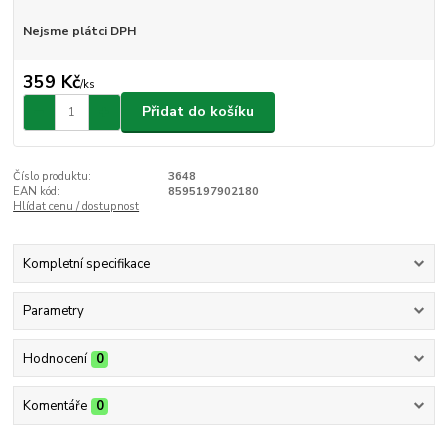
Nejsme plátci DPH
359 Kč
/
ks
Přidat do košíku
Číslo produktu:
3648
EAN kód:
8595197902180
Hlídat cenu / dostupnost
Kompletní specifikace
Parametry
Hodnocení
0
Komentáře
0