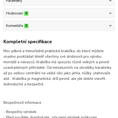
Parametry
Hodnocení
0
Komentáře
0
Kompletní specifikace
Moc pěkná a mimořádně praktická krabička, do které můžete
snadno poskládat téměř všechny své drobnosti pro výrobu
montáží a návazců. Krabička má spoustu různě velkých a pevně
uzavíratelných přihrádek. Od miniaturních na obratlíky, karabinky
až po velkou centrální na velké věci jako jehla, nůžky, utahovače
atd... Krabička je magnetická, drží pevně, ale jde dobře otevřít.
Jednoduché a bezpečné.
Bezpečností informace
- Bezpečný výrobek.
- Před použitím zkontrolujte, zda není výrobek poškozen.