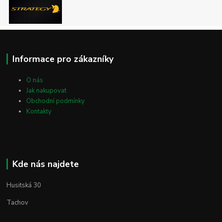
Informace pro zákazníky
O nás
Jak nakupovat
Obchodní podmínky
Kontakty
Kde nás najdete
Husitská 30
Tachov