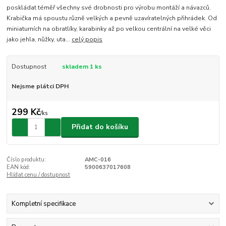
poskládat téměř všechny své drobnosti pro výrobu montáží a návazců.
Krabička má spoustu různě velkých a pevně uzavíratelných přihrádek. Od
miniaturních na obratlíky, karabinky až po velkou centrální na velké věci
jako jehla, nůžky, uta...
celý popis
Dostupnost
skladem 1 ks
Nejsme plátci DPH
299 Kč
/
ks
Přidat do košíku
Číslo produktu:
AMC-016
EAN kód:
5900637017608
Hlídat cenu / dostupnost
Kompletní specifikace