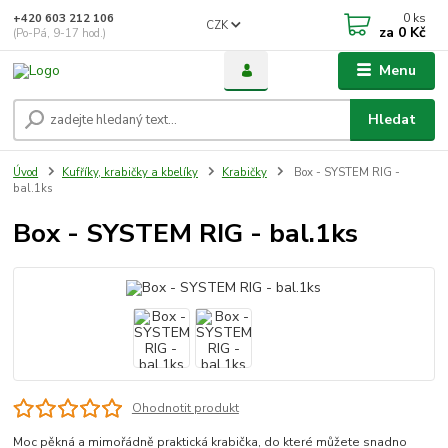
0
ks
+420 603 212 106
CZK
za
0 Kč
(Po-Pá, 9-17 hod.)
Menu
Hledat
Úvod
Kufříky, krabičky a kbelíky
Krabičky
Box - SYSTEM RIG -
bal.1ks
Box - SYSTEM RIG - bal.1ks
Ohodnotit produkt
Moc pěkná a mimořádně praktická krabička, do které můžete snadno