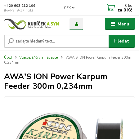
0
ks
+420 603 212 106
CZK
za
0 Kč
(Po-Pá, 9-17 hod.)
Menu
Hledat
Úvod
Vlasce, šňůry a návazce
AWA'S ION Power Karpum Feeder 300m
0,234mm
AWA'S ION Power Karpum
Feeder 300m 0,234mm