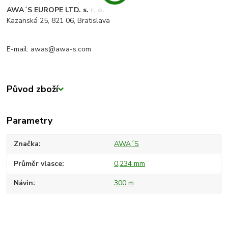
AWA´S EUROPE LTD. s. r. o.
Kazanská 25, 821 06, Bratislava
E-mail: awas@awa-s.com
Původ zboží
Parametry
Značka
AWA´S
Průměr vlasce
0,234 mm
Návin
300 m