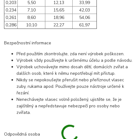
0,203
5,50
12,13
33,99
0,234
7,10
15,65
42,03
0,261
8,60
18,96
54,06
0,286
10,10
22,27
61,97
Bezpečnostní informace
Před použitím zkontrolujte, zda není výrobek poškozen.
Výrobek vždy používejte k určenému účelu a podle návodu.
Výrobek uchovávejte mimo dosah dětí, domácích zvířat a
dalších osob, které k němu nepotřebují mít přístup.
Nikdy se nepokoušejte přerušit nebo přeříznout vlasec
zuby, rukama apod. Používejte pouze nástroje určené k
řezání.
Nenechávejte vlasec volně položený, ujistěte se, že je
zajištěný a nepředstavuje nebezpečí pro osoby nebo
zvířata.
Odpovědná osoba