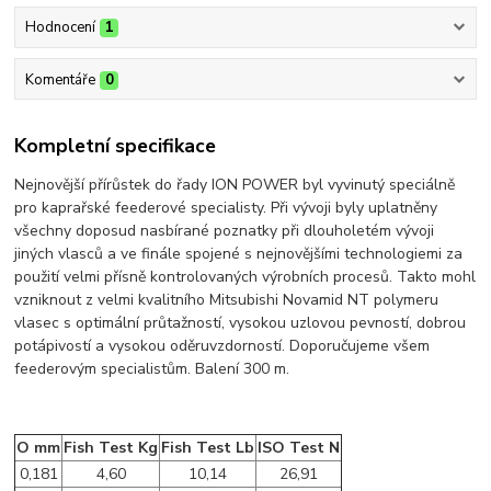
Hodnocení
1
Komentáře
0
Kompletní specifikace
Nejnovější přírůstek do řady ION POWER byl vyvinutý speciálně
pro kaprařské feederové specialisty. Při vývoji byly uplatněny
všechny doposud nasbírané poznatky při dlouholetém vývoji
jiných vlasců a ve finále spojené s nejnovějšími technologiemi za
použití velmi přísně kontrolovaných výrobních procesů. Takto mohl
vzniknout z velmi kvalitního Mitsubishi Novamid NT polymeru
vlasec s optimální průtažností, vysokou uzlovou pevností, dobrou
potápivostí a vysokou oděruvzdorností. Doporučujeme všem
feederovým specialistům. Balení 300 m.
O mm
Fish Test Kg
Fish Test Lb
ISO Test N
0,181
4,60
10,14
26,91