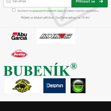
Přihlásit se
Souhlasím se
zpracováním osobních údajů
za účelem rozesílky newsletteru.
Můžete se kdykoli odhlásit. Zasíláme jednou za 14 dní.