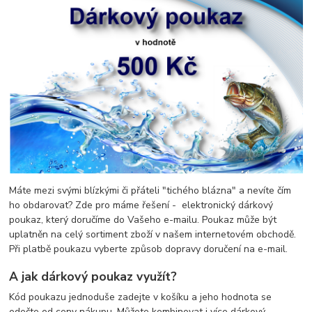
Máte mezi svými blízkými či přáteli "tichého blázna" a nevíte čím
ho obdarovat? Zde pro máme řešení - elektronický dárkový
poukaz, který doručíme do Vašeho e-mailu. Poukaz může být
uplatněn na celý sortiment zboží v našem internetovém obchodě.
Při platbě poukazu vyberte způsob dopravy doručení na e-mail.
A jak dárkový poukaz využít?
Kód poukazu jednoduše zadejte v košíku a jeho hodnota se
odečte od ceny nákupu. Můžete kombinovat i více dárkový