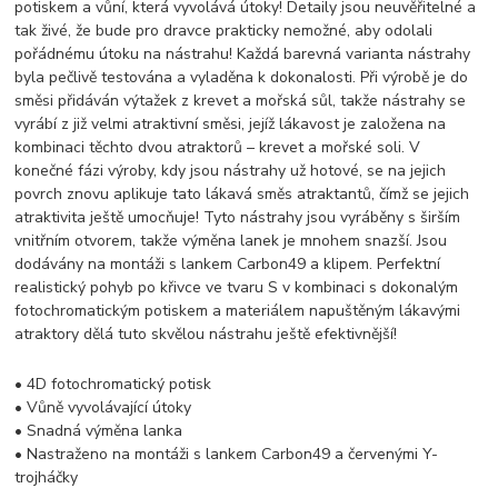
potiskem a vůní, která vyvolává útoky! Detaily jsou neuvěřitelné a
tak živé, že bude pro dravce prakticky nemožné, aby odolali
pořádnému útoku na nástrahu! Každá barevná varianta nástrahy
byla pečlivě testována a vyladěna k dokonalosti. Při výrobě je do
směsi přidáván výtažek z krevet a mořská sůl, takže nástrahy se
vyrábí z již velmi atraktivní směsi, jejíž lákavost je založena na
kombinaci těchto dvou atraktorů – krevet a mořské soli. V
konečné fázi výroby, kdy jsou nástrahy už hotové, se na jejich
povrch znovu aplikuje tato lákavá směs atraktantů, čímž se jejich
atraktivita ještě umocňuje! Tyto nástrahy jsou vyráběny s širším
vnitřním otvorem, takže výměna lanek je mnohem snazší. Jsou
dodávány na montáži s lankem Carbon49 a klipem. Perfektní
realistický pohyb po křivce ve tvaru S v kombinaci s dokonalým
fotochromatickým potiskem a materiálem napuštěným lákavými
atraktory dělá tuto skvělou nástrahu ještě efektivnější!
• 4D fotochromatický potisk
• Vůně vyvolávající útoky
• Snadná výměna lanka
• Nastraženo na montáži s lankem Carbon49 a červenými Y-
trojháčky