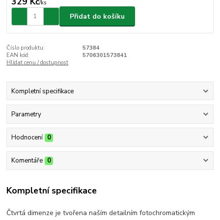
329 Kč
/
ks
Přidat do košíku
Číslo produktu:
57384
EAN kód:
5706301573841
Hlídat cenu / dostupnost
Kompletní specifikace
Parametry
Hodnocení
0
Komentáře
0
Kompletní specifikace
Čtvrtá dimenze je tvořena naším detailním fotochromatickým