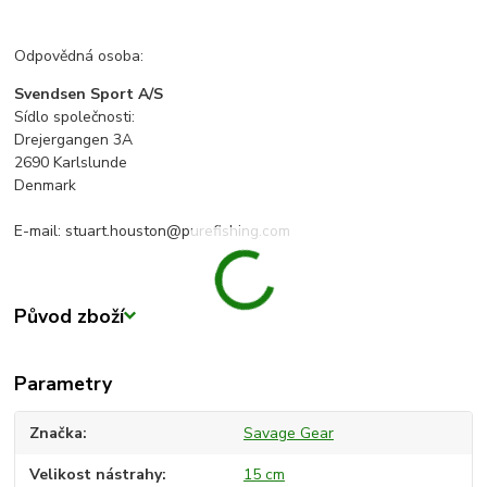
Odpovědná osoba:
Svendsen Sport A/S
Sídlo společnosti:
Drejergangen 3A
2690 Karlslunde
Denmark
E-mail: stuart.houston@purefishing.com
Původ zboží
Parametry
Značka
Savage Gear
Velikost nástrahy
15 cm