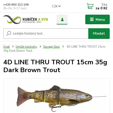
0
ks
+420 603 212 106
CZK
za
0 Kč
(Po-Pá, 9-17 hod.)
Menu
Hledat
Úvod
Umělé nástrahy
Savage Gear
4D LINE THRU TROUT 15cm
35g Dark Brown Trout
4D LINE THRU TROUT 15cm 35g
Dark Brown Trout